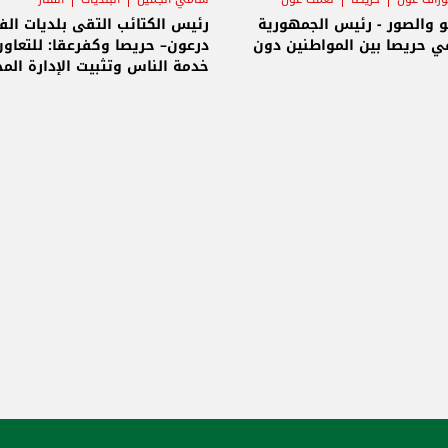
و والصور - رئيس الجمهورية
رئيس الكتائب التقى بلديات الفن
ي حريصا بين المواطنين دون
درعون– حريصا وكفرعقا: للتعاو
خدمة الناس وتثبيت الإدارة المح