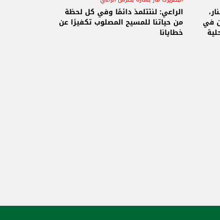
الجمعة العظيمة
حريصا
ار،
الراعي: لنتتلمذ دائمًا وفي كل لحظة
ن في
من حياتنا للمسيح المصلوب تكفيرًا عن
لية
خطايانا