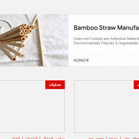
محليات
وزاف عون
حريصا
نعمت عون
سامي الجميّل
البلديات
الفنار