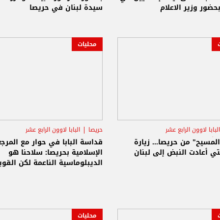
حضور وزير الاعلام
سيدة لبنان في حريصا
محليات
البابا لاوون الرابع عشر
حريصا
البابا لاوون الرابع عشر
ن أنطوان بو نجم
رؤساء الطوائف الإسلامية
المسيح" من حريصا… زيارة
قداسة البابا في حوار مع المرج
التي أعادت النبض إلى لبنان
الإسلامية بحريصا: سلاحنا هو
الديبلوماسية الناعمة لكن القوي
محليات