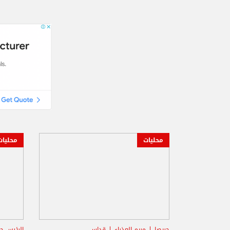
محليات
محليات
حريصا
مريم العذراء
قداس
الرئيس ج