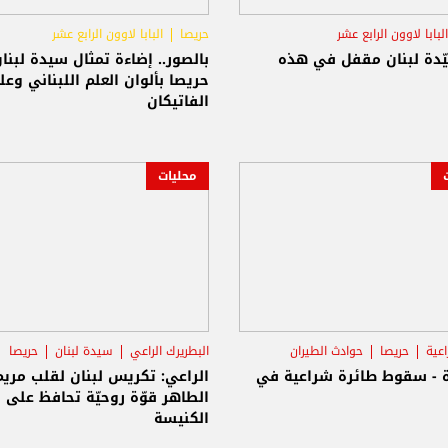
البابا لاوون الرابع عشر
حريصا
البابا لاوون الرابع عشر
يّدة لبنان مقفل في هذه
بالصور.. إضاءة تمثال سيدة لبنا
حريصا بألوان العلم اللبناني وعل
الفاتيكان
محليات
عية
حريصا
حوادث الطيران
البطريرك الراعي
سيدة لبنان
حريصا
ة - سقوط طائرة شراعية في
الراعي: تكريس لبنان لقلب مريم
الطاهر قوّة روحيّة تحافظ على 
الكنيسة