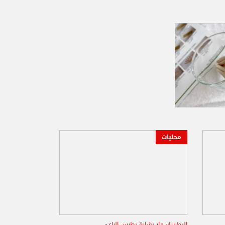
محليات
البطريرك مار بشارة بطرس الراعي