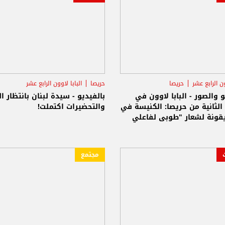
ون الرابع عشر
حريصا
حريصا
البابا لاوون الرابع عشر
بازيليك سيدة لبنا
بالفيديو والصور - البابا لاوون في
بالفيديو - سيدة لبنان بانتظار الب
لثانية من حريصا: الكنيسة في
والتحضيرات اكتملت!
يقونة لشعار "طوبى لفاعلي
" وسيدة لبنان تبقى الجسر
حّد القلوب عندما يعلو ضجيج
مجتمع