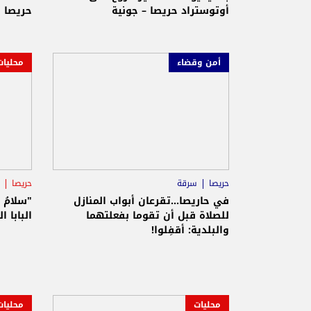
أوتوستراد حريصا – جونية
حريصا ب
أمن وقضاء
محليات
حريصا
سرقة
حريصا
المطرا
في حاريصا...تقرعان أبواب المنازل
"سلامُ 
للصلاة قبل أن تقوما بفعلتهما
البابا 
والبلدية: أقفِلوا!
محليات
محليات