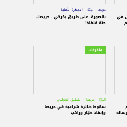
حريصا
جثة
الأجهزة الأمنية
ن في
بالصورة- على طريق بكركي - حريصا..
م
جثة مُلقاة!
متفرقات
اليازا
حريصا
التحليق الشراعي
سقوط طائرة شراعية في حريصا
رسالة
وإنقاذ طيّار وراكب