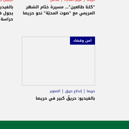
"كلنا طالعين"… مسيرة ختام الشهر
بالفيدي
المريمي مع "صوت المحبّة" نحو حريصا
يجول ف
حراسة
أمن وقضاء
حريصا
إندلاع حريق
الصنوبر
بالفيديو: حريقٌ كبير في حريصا