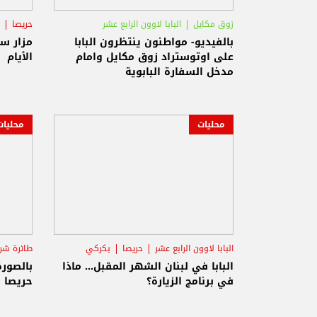
زوق مكايل
البابا لاوون الرابع عشر
حريصا
السفارة البابوية
بالفيديو- مواطنون ينتظرون البابا
مزار س
على اوتوستراد زوق مكايل وامام
الأيام
مدخل السفارة البابوية
محليات
محليات
البابا لاوون الرابع عشر
حريصا
بكركي
طائرة شرا
البابا في لبنان الشهر المقبل... ماذا
بالصور
في برنامج الزيارة؟
حريصا