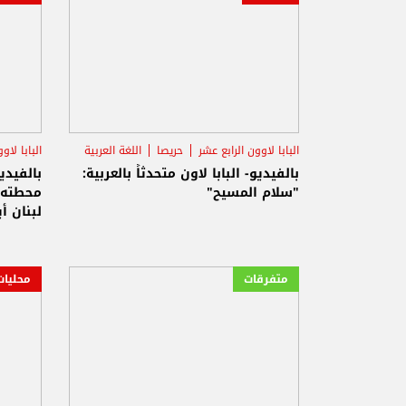
البابا لاوون الرابع عشر
حريصا
اللغة العربية
البابا لاو
بالفيديو- البابا لاون متحدثاً بالعربية:
"سلام المسيح"
محطته ا
لبنان أ
السلام
الذي يو
الأسلحة
متفرقات
محليات