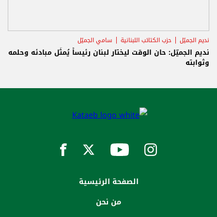
نديم الجميّل
حزب الكتائب اللبنانية
سامي الجميّل
نديم الجميّل: حان الوقت ليختار لبنان رئيساً يُمثّل مبادئه وحلمه
وثوابته
الصفحة الرئيسية
من نحن