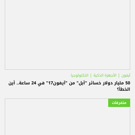
آيفون
الأجهزة الذكية
التكنولوجيا
50 مليار دولار خسائر "أبل" من "آيفون17" في 24 ساعة.. أين
الخطأ؟
متفرقات