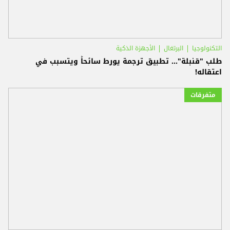
التكنولوجيا
البرتغال
الأجهزة الذكية
طلب "قنبلة"... تطبيق ترجمة يورط سائحاً ويتسبب في
اعتقاله!
متفرقات