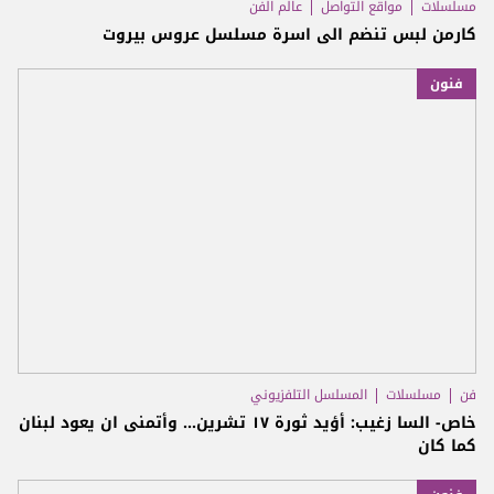
مسلسلات
مواقع التواصل
عالم الفن
كارمن لبس تنضم الى اسرة مسلسل عروس بيروت
فنون
فن
مسلسلات
المسلسل التلفزيوني
خاص- السا زغيب: أؤيد ثورة ١٧ تشرين... وأتمنى ان يعود لبنان
كما كان