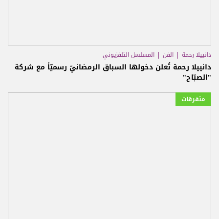
دانييلا رحمة
الفن
المسلسل التلفزيوني
دانييلا رحمة تُعلن دخولها السباق الرمضانيّ رسميّاً مع شركة
"الصبّاح"
متفرقات