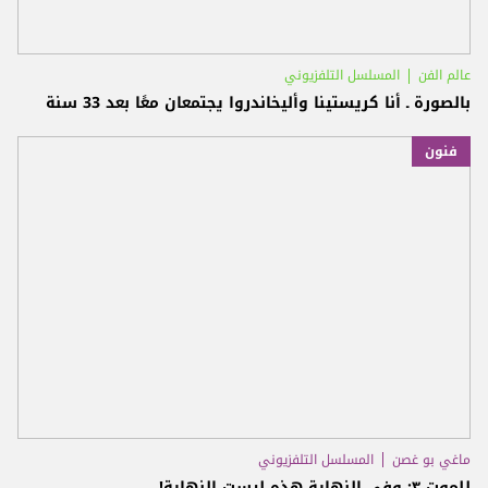
عالم الفن
المسلسل التلفزيوني
بالصورة ـ أنا كريستينا وأليخاندروا يجتمعان معًا بعد 33 سنة
فنون
ماغي بو غصن
المسلسل التلفزيوني
للموت ٣: وفي النهاية هذه ليست النهاية!