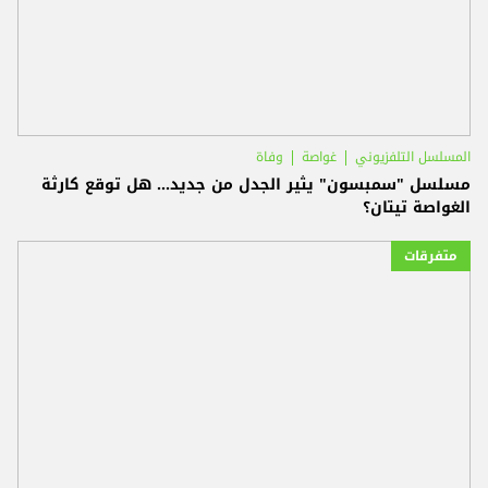
المسلسل التلفزيوني
غواصة
وفاة
مسلسل "سمبسون" يثير الجدل من جديد... هل توقع كارثة
الغواصة تيتان؟
متفرقات