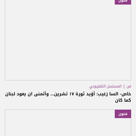
فنون
فن
المسلسل التلفزيوني
خاص- السا زغيب: أؤيد ثورة ١٧ تشرين... وأتمنى ان يعود لبنان
كما كان
فنون