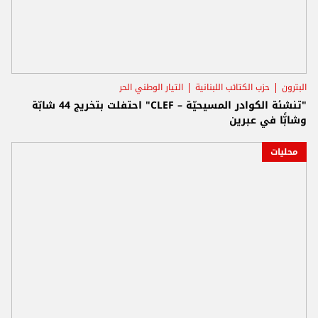
البترون
حزب الكتائب اللبنانية
التيار الوطني الحر
"تنشئة الكوادر المسيحيّة – CLEF" احتفلت بتخريج 44 شابّة
وشابًّا في عبرين
محليات