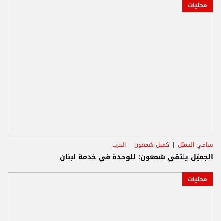
محليات
سامي الجميّل
كميل شمعون
الحرب
الجميّل يلتقي شمعون: للوحدة في خدمة لبنان
محليات