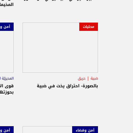
المخيم
محليات
أمن و
ضبية
حريق
المديريّة 
ضبية
بالصورة- احتراق يخت في ضبية
قوى ال
بحوزته
أمن وقضاء
أمن و