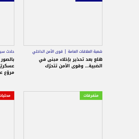
شعبة العلاقات العامة
قوى الأمن الداخلي
حادث سير
اسرائيل
هلع بعد تحذير بإخلاء مبنى في
بالصور 
الضبية... وقوى الأمن تتحرّك
عسكريّ
مروّع ع
متفرقات
محليات