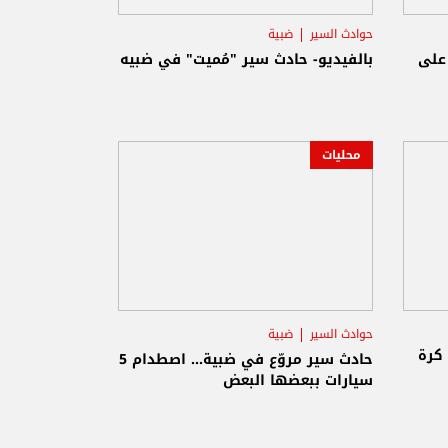
حوادث السير
ضبية
 على
بالفيديو- حادث سير "مُميت" في ضبيه
محليات
حوادث السير
ضبية
 كرة
حادث سير مروّع في ضبية... اصطدام 5
سيارات ببعضها البعض