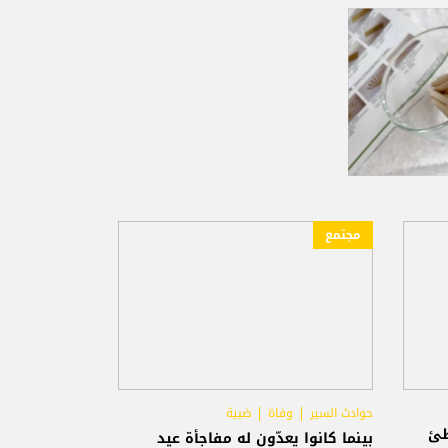
مجتمع
حوادث السير
وفاة
ضبية
طئ
بينما كانوا يعدّون له مفاجأة عيد