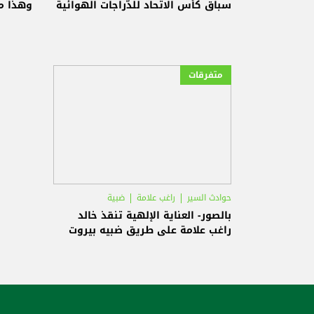
سباق كأس الاتّحاد للدّراجات الهوائية
وهذا م
متفرقات
حوادث السير
راغب علامة
ضبية
بالصور- العناية الإلهية تنقذ خالد
راغب علامة على طريق ضبيه بيروت