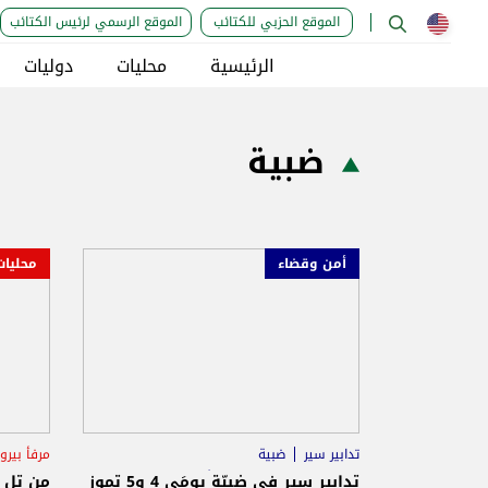
الموقع الحزبي للكتائب
الموقع الرسمي لرئيس الكتائب
الرئيسية
محليات
دوليات
ضبية
أمن وقضاء
محليات
تدابير سير
ضبية
مرفأ بيرو
المديريّة العامّة لقوى الأمن الدّاخلي
جسر ال
تدابير سير في ضبيّة يومَي 4 و5 تموز
من تل ا