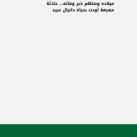
ميلاده وصلهم خبر وفاته... حادثة
مفجعة أودت بحياة دانيال عبيد