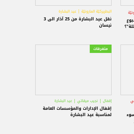
البطريركيّة المارونيّة
عيد البشارة
نيّة
نقل عيد البشارة من 25 آذار الى 3
بوع
نيسان
لة"؟
متفرقات
ي
إقفال
نجيب ميقاتي
عيد البشارة
إقفال الإدارات والمؤسسات العامة
سوء
لمناسبة عيد البشارة