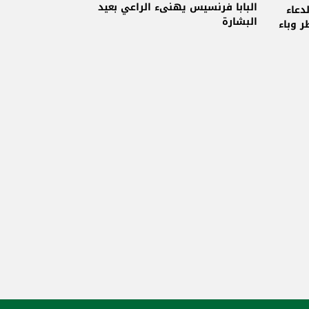
البابا فرنسيس
البابا فرنسيس يهنىء الراعي بعيد
دعاء
البشارة
 وباء