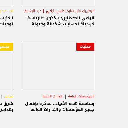
البطريرك مار بشارة بطرس الراعي
عيد البشارة
الاب عبدو
الشغور الرئاسي
الراعي للمعطلين: يأخذون "الرئاسة"
الكنيس
كرهينة لحسابات شخصيّة وفئويّة
توقيته
محليات
مجتمع
المؤسسات العامة
الإدارات العامة
قداس
عيد البشارة
بمناسبة هذه الأعياد.. مذكرة بإقفال
شرق صي
جميع المؤسسات والإدارات العامة
بقداس ف