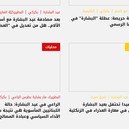
 ابو كسم
بكركي
الكنيسة
عيد البشارة
بكركي
البطريركيّة المارو
ة حريصة: عطلة "البشارة" في
بعد مصادفة عيد البشارة مع أس
ا الرسمي
الآلام.. هل من تعديل في "العط
محليات
عيد البشارة
شرق صيدا
البطريرك مار بشارة بطرس الراعي
بكرك
عيد البشارة
دا تحتفل بعيد البشارة
الراعي في عيد البشارة: حالة
ي مغارة العذراء في الزنكلية
اللبنانيين المأسوية هي نتيجة 
الأداء السياسي وعبادة المصالح
الخاصة