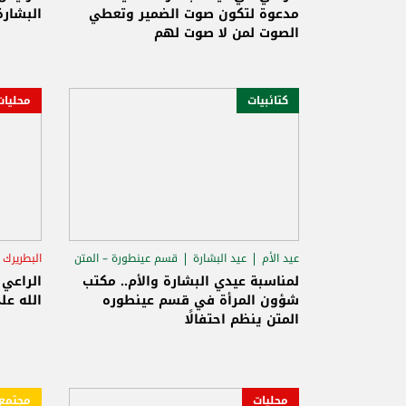
مدعوة لتكون صوت الضمير وتعطي
البشارة
الصوت لمن لا صوت لهم
كتائبيات
محليات
عيد الأم
عيد البشارة
قسم عينطورة – المتن
البطريرك 
لمناسبة عيدي البشارة والأم.. مكتب
الراعي
شؤون المرأة في قسم عينطوره
الله على ١٤ عاماً في سُدّة 
المتن ينظم احتفالًا
محليات
مجتمع