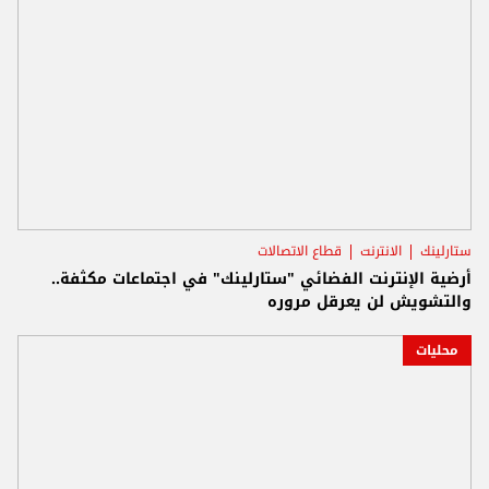
ستارلينك
الانترنت
قطاع الاتصالات
أرضية الإنترنت الفضائي "ستارلينك" في اجتماعات مكثفة..
والتشويش لن يعرقل مروره
محليات