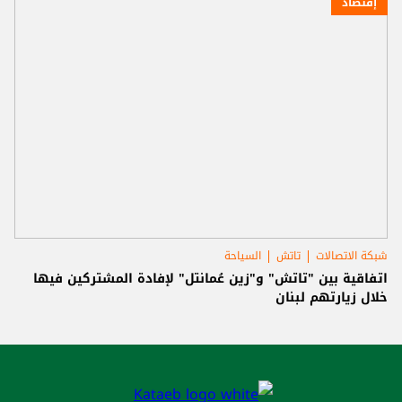
إقتصاد
شبكة الاتصالات
تاتش
السياحة
اتفاقية بين "تاتش" و"زين عُمانتل" لإفادة المشتركين فيها
خلال زيارتهم لبنان