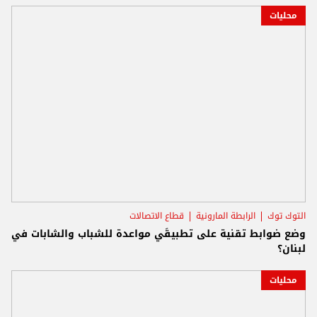
محليات
التوك توك
الرابطة المارونية
قطاع الاتصالات
وضع ضوابط تقنية على تطبيقَي مواعدة للشباب والشابات في
لبنان؟
محليات