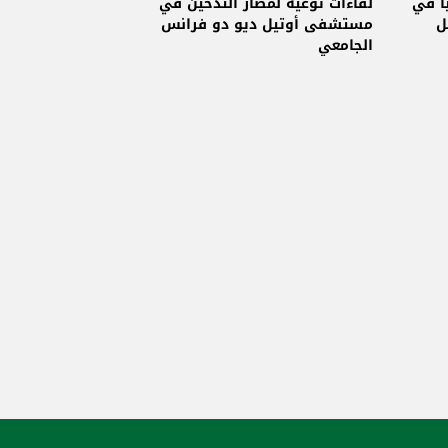
اً في
لقاءات توعية لمضار التدخين في
ل
مستشفى أوتيل ديو دو فرانس
الجامعي