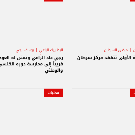
ن
مرضى السرطان
البطريرك الراعي
يوسف رجي
ى أوتيل ديو
مستشفى أوتيل ديو
ية الأولى تتفقد مركز سرطان
رجي عاد الراعي وتمنى له العود
قريباً إلى ممارسة دوره الكنسي
والوطني
محليات