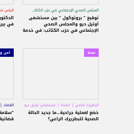
المجلس الصحي الإجتماعي في حزب الكتائب
الياس شلا
مستشفى أوتيل ديو
الطب
مستشف
توقيع " بروتوكول " بين مستشفى
الدكتور
أوتيل ديو والمجلس الصحي
في بير
الإجتماعي في حزب الكتائب: في خدمة
لبنان، في خدمة الإنسان!
صحة
أمن و
البطريرك الراعي
الصحة
مستشفى أوتيل ديو
القضاء
خضع لعملية جراحية...ما جديد الحالة
"سلامة"
الصحية للبطريرك الراعي؟
قضائية