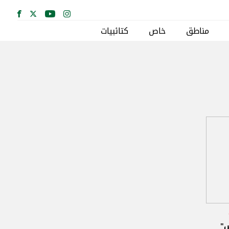
مناطق
خاص
كتائبيات
س"