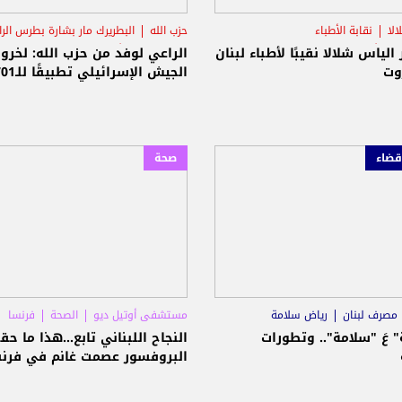
لا
نقابة الأطباء
حزب الله
البطريرك مار بشارة بطرس الر
ى أوتيل ديو
مستشفى أوتيل ديو
 الياس شلالا نقيبًا لأطباء لبنان
الراعي لوفد من حزب الله: لخرو
وت
الجيش الإسرائيلي تطبيقًا للـ1701
قضاء
صحة
مصرف لبنان
رياض سلامة
مستشفى أوتيل ديو
الصحة
فرنسا
 عَ "سلامة".. وتطورات
النجاح اللبناني تابع...هذا ما حق
البروفسور عصمت غانم في فرن