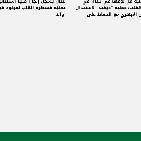
لية من نوعها في لبنان في
لبنان يسجّل إنجازاً طبياً استثنائي
لقلب: عملية "ديفيد" لاستبدال
عمليّة قسطرة القلب لمولود قب
 الأبهري مع الحفاظ على
أوانه
الأبهري الطبيعي!