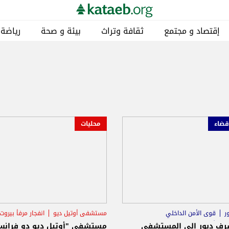
إقتصاد و مجتمع
ثقافة وتراث
بيئة و صحة
رياضة
قضاء
محليات
ر
قوى الأمن الداخلي
مستشفى أوتيل ديو
انفجار مرفأ بيروت
ى أوتيل ديو
رف دبور إلى المستشفى
مستشفى "أوتيل ديو دو فران