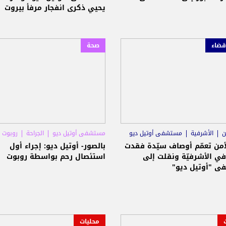
يحيي ذكرى انفجار مرفأ بيروت
قضاء
صحة
ن
الأشرفية
مستشفى أوتيل ديو
مستشفى أوتيل ديو
الجراحة
روبوت
أمن تعمّم أوصاف سيّدة فقدت
بالصور- أوتيل ديو: إجراء أول
ي الأشرفيّة ونقلت إلى
استئصال رحم بواسطة روبوت
 "أوتيل ديو"
محليات