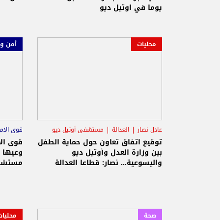
يوما في اوتيل ديو
محليات
أمن و
عادل نصار
العدالة
مستشفى أوتيل ديو
قوى الام
توقيع اتفاق تعاون حول حماية الطفل
قوى ال
بين وزارة العدل وأوتيل ديو
وعيها ف
واليسوعية... نصار: قطاعا العدالة
مستشفى
والصحة سيتكاتفان للأخذ بيد الطفولة
صحة
محليات