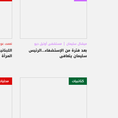
ميشال سليمان
مستشفى أوتيل ديو
نعمت عو
طرابلس
مستشف
بعد فترة من الإستشفاء...الرئيس
اللبنان
سليمان يتعافى
المرأة
كتائبيات
محليات