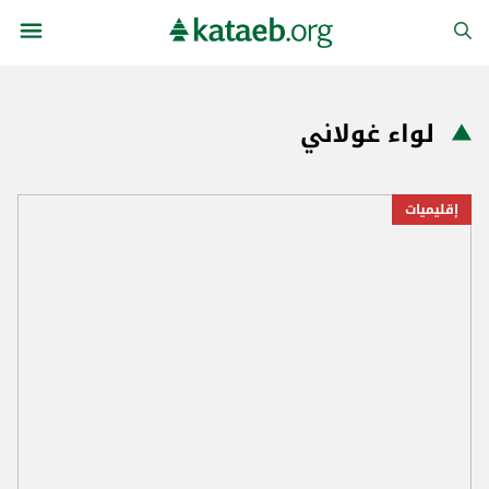
لواء غولاني
إقليميات