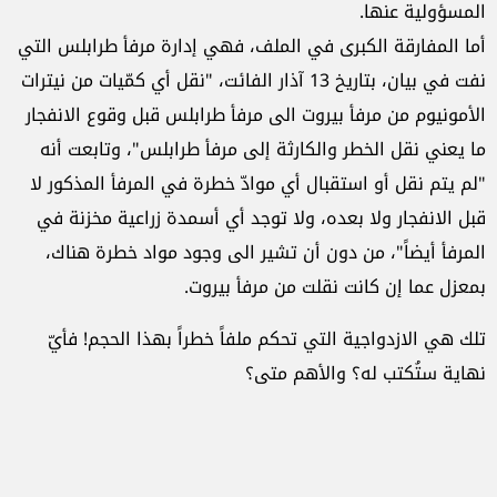
المسؤولية عنها.
أما المفارقة الكبرى في الملف، فهي إدارة مرفأ طرابلس التي
نفت في بيان، بتاريخ 13 آذار الفائت، "نقل أي كمّيات من نيترات
الأمونيوم من مرفأ بيروت الى مرفأ طرابلس قبل وقوع الانفجار
ما يعني نقل الخطر والكارثة إلى مرفأ طرابلس"، وتابعت أنه
"لم يتم نقل أو استقبال أي موادّ خطرة في المرفأ المذكور لا
قبل الانفجار ولا بعده، ولا توجد أي أسمدة زراعية مخزنة في
المرفأ أيضاً"، من دون أن تشير الى وجود مواد خطرة هناك،
بمعزل عما إن كانت نقلت من مرفأ بيروت.
تلك هي الازدواجية التي تحكم ملفاً خطراً بهذا الحجم! فأيّ
نهاية ستُكتب له؟ والأهم متى؟