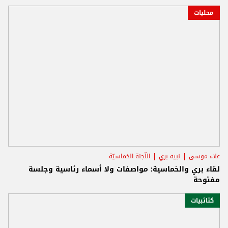
محليات
علاء موسى
نبيه بري
اللّجنة الخماسيّة
لقاء بري والخماسية: مواصفات ولا أسماء رئاسية وجلسة
مفتوحة
كتائبيات