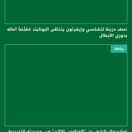
نصف دزينة لتشلسي وإيفرتون يتخطّى اليونايتد مُقلّصاً آماله
بدوري الأبطال
رياضة
غوارديولا يكشف عن "المنافس الأكبر" في مسيرته التدريبية