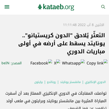
الاثنين 8 آب 2022 11:11:48
التعثّر يُلاحق "الدون كريستيانو"..
يونايتد يسقط على أرضه في أولى
مباريات الدوري
المصدر
: beIN
الدوري الإنكليزي
مانشستر يونايتد
رونالدو
برايتون
تواصلت المفاجآت في الدوري الإنكليزي الممتاز بعد أن أسفرت
المباراة المثيرة بين مانشستر يونايتد وبرايتون في ملعب أولد
ترافورد عن فوز الضيوف.