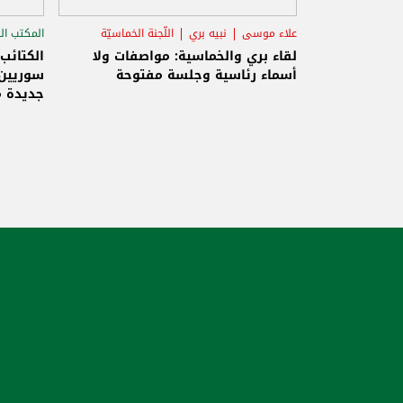
علاء موسى
نبيه بري
اللّجنة الخماسيّة
المكتب ال
الاستح
لقاء بري والخماسية: مواصفات ولا
الكتائب
أسماء رئاسية وجلسة مفتوحة
سوريين 
جديدة م
والاحتلا