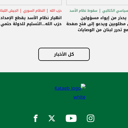
سياسي الكتائبي
سقوط نظام الأسد
حزب الله
النظام السوري
الجيش اللبنا
قاق الرئاسي
 يحذر من إيواء مسؤولين
انهيار نظام الأسد يقطع الإمداد
مطلوبين ويدعو إلى فتح صفحة
حزب الله...التسليم للدولة حتمي و
ع تحرر لبنان من الوصايات
لات
كل الأخبار