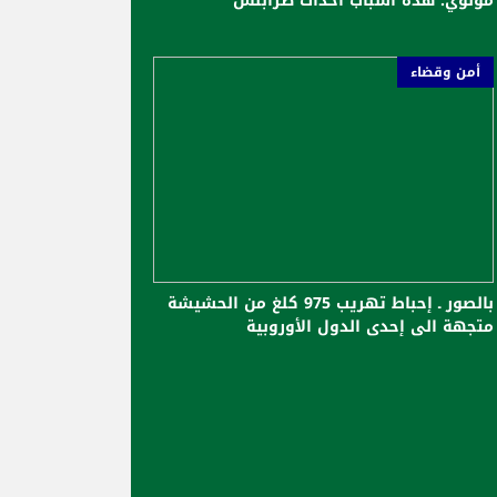
مولوي: هذه أسباب أحداث طرابلس
أمن وقضاء
بالصور ـ إحباط تهريب 975 كلغ من الحشيشة
متجهة الى إحدى الدول الأوروبية