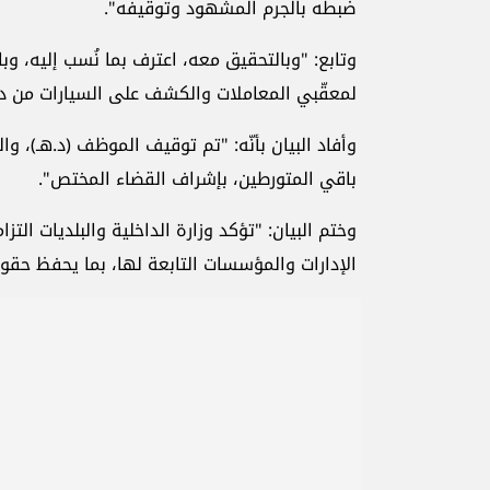
ضبطه بالجرم المشهود وتوقيفه".
وتابع: "وبالتحقيق معه، اعترف بما نُسب إليه، و
لمعقّبي المعاملات والكشف على السيارات من د
وأفاد البيان بأنّه: "تم توقيف الموظف (د.هـ)، وا
باقي المتورطين، بإشراف القضاء المختص".
وختم البيان: "تؤكد وزارة الداخلية والبلديات ال
الإدارات والمؤسسات التابعة لها، بما يحفظ حقو