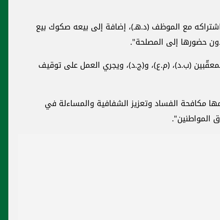
باشتراكه مع الموظف (د.هـ)، إضافة إلى بيعه صكوك بيع
ون حضورها إلى المصلحة".
لمعقّبين (ب.د)، (م.ع)، و(ج.د)، ويجري العمل على توقيف
تزامها مكافحة الفساد وتعزيز الشفافية والمساءلة في
ق المواطنين".