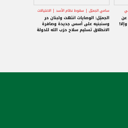
ني
سامي الجميّل
سقوط نظام الأسد
الاغتيالات
 عن
الجميّل: الوصايات انتهت ولبنان حر
إلا!
وسنبنيه على أسس جديدة وصافرة
الانطلاق تسليم سلاح حزب الله للدولة