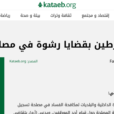
إقتصاد و مجتمع
ثقافة وتراث
بيئة و صحة
رياضة
طين بقضايا رشوة في مصلح
المصدر
: Kataeb.org
لي:
رة الداخلية والبلديات لمكافحة الفساد في مصلحة تسجيل
سة المصلحة حول قيام أحد الموظفين، ويدعى (أ.م)، بتقاضي