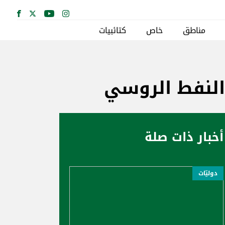
مناطق
خاص
كتائبيات
 النفط الروسي
أخبار ذات صلة
دوليّات