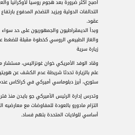
أصبح أكثر ضرورة بعد هجوم روسيا لأوكرانيا والع
التحالفات الدولية ويزيد التضخم المدفوع بارتفا
عقود.
وبدأ الديمقراطيون والجمهوريون على حد سواء 
والغاز الطبيعي الروسي كخطوة مقبلة للضغط عل
زيارة سرية
وقاد الوفد الأمريكي خوان غونزاليس، مستشار م
علم بالزيارة تحدثا شريطة عدم الكشف عن هويتي
ستوري، أبرز دبلوماسي أميركي في كراكاس عندما قط
وتدرس إدارة الرئيس الأميركي جو بايدن منذ فتر
التزام مادورو بالعودة للمفاوضات مع معارضيه 
أساسي للولايات المتحدة بتهم فساد.