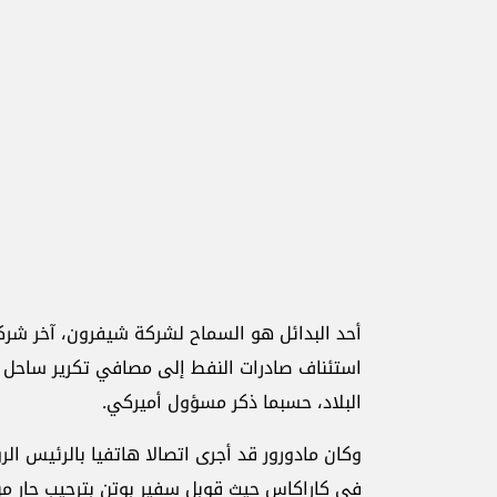
أحد البدائل هو السماح لشركة شيفرون، آخر شركة 
استئناف صادرات النفط إلى مصافي تكرير ساحل ا
البلاد، حسبما ذكر مسؤول أميركي.
وكان مادورور قد أجرى اتصالا هاتفيا بالرئيس ال
في كاراكاس حيث قوبل سفير بوتن بترحيب حار من 