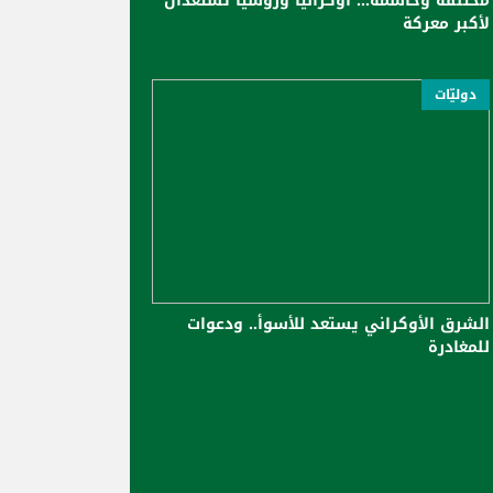
مختلفة وحاسمة... أوكرانيا وروسيا تستعدان
لأكبر معركة
دوليّات
الشرق الأوكراني يستعد للأسوأ.. ودعوات
للمغادرة