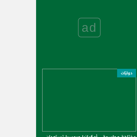
ad
دوليّات