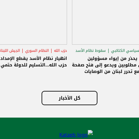
سياسي الكتائبي
سقوط نظام الأسد
حزب الله
النظام السوري
الجيش اللبنا
قاق الرئاسي
 يحذر من إيواء مسؤولين
انهيار نظام الأسد يقطع الإمداد
مطلوبين ويدعو إلى فتح صفحة
حزب الله...التسليم للدولة حتمي و
ع تحرر لبنان من الوصايات
لات
كل الأخبار