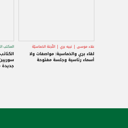
علاء موسى
نبيه بري
اللّجنة الخماسيّة
المكتب ال
الاستح
لقاء بري والخماسية: مواصفات ولا
الكتائب
أسماء رئاسية وجلسة مفتوحة
سوريين 
جديدة م
والاحتلا