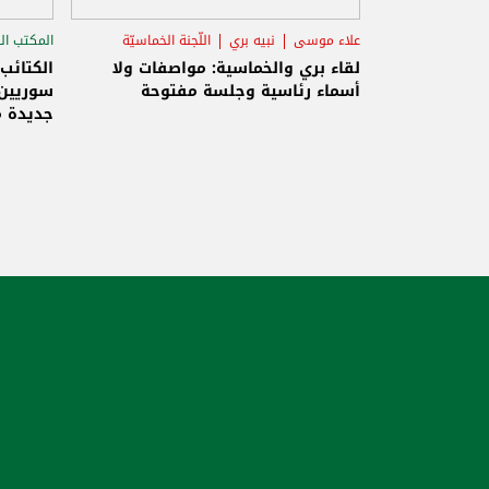
علاء موسى
نبيه بري
اللّجنة الخماسيّة
المكتب ال
الاستح
لقاء بري والخماسية: مواصفات ولا
الكتائب
أسماء رئاسية وجلسة مفتوحة
سوريين 
جديدة م
والاحتلا