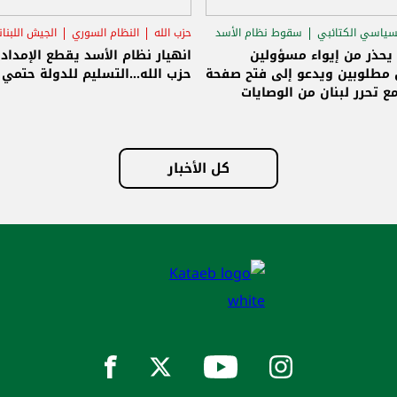
سياسي الكتائبي
سقوط نظام الأسد
حزب الله
النظام السوري
الجيش اللبنا
قاق الرئاسي
 يحذر من إيواء مسؤولين
انهيار نظام الأسد يقطع الإمداد
مطلوبين ويدعو إلى فتح صفحة
حزب الله...التسليم للدولة حتمي و
ع تحرر لبنان من الوصايات
لات
كل الأخبار