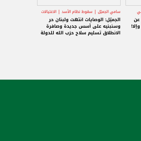
ني
سامي الجميّل
سقوط نظام الأسد
الاغتيالات
 عن
الجميّل: الوصايات انتهت ولبنان حر
إلا!
وسنبنيه على أسس جديدة وصافرة
الانطلاق تسليم سلاح حزب الله للدولة