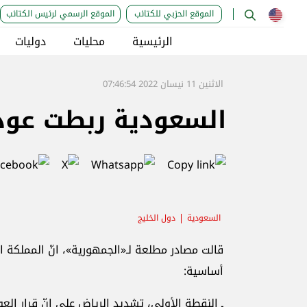
الموقع الحزبي للكتائب
الموقع الرسمي لرئيس الكتائب
الرئيسية
محليات
دوليات
الاثنين 11 نيسان 2022 07:46:54
السعودية ربطت عودت
السعودية
دول الخليج
قالت مصادر مطلعة لـ«الجمهورية»، انّ المملكة ا
أساسية:
ـ النقطة الأولى، تشديد الرياض على انّ قرار الع