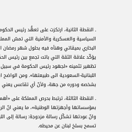
ـ النقطة الثانية، ارتكزت على تعهُّد رئيس الحكو
السياسية والعسكرية والأمنية التي تمسّ الممل
البخاري بميقاتي وهنأه فيه بحلول شهر رمضان الم
يؤكّد علاقة الثقة التي باتت تجمع بين رئيس الح
تظهير تثمينه «لجهود رئيس الحكومة في سبيل ح
اللبنانية-السعودية الى طبيعتها». ومن الواضح ان
بشخصه ودوره من جهة، ولأنّ أي تقاعس يعني ال
ـ النقطة الثالثة، ترتبط بحرص المملكة على «أهم
بمؤسساتها وأجهزتها الوطنية»، ما يعني انّ الر
وانّ عودتها تشكّل رسالة مزدوجة: رسالة إلى اللبن
تسمح بسلخ لبنان عن محيطه.