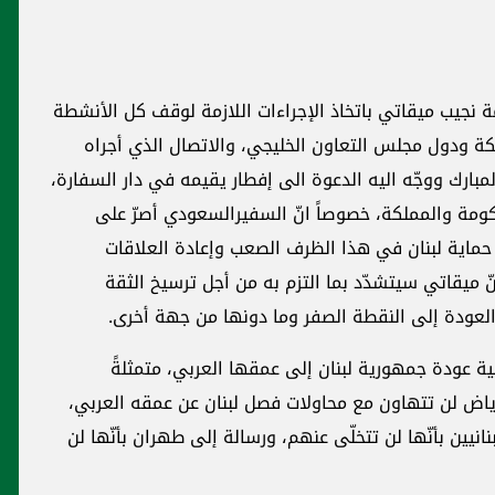
مة نجيب ميقاتي باتخاذ الإجراءات اللازمة لوقف كل الأنشطة
كة ودول مجلس التعاون الخليجي، والاتصال الذي أجراه
بارك ووجّه اليه الدعوة الى إفطار يقيمه في دار السفارة،
كومة والمملكة، خصوصاً انّ السفيرالسعودي أصرّ على
ماية لبنان في هذا الظرف الصعب وإعادة العلاقات
ّ ميقاتي سيتشدّد بما التزم به من أجل ترسيخ الثقة
عودة إلى النقطة الصفر وما دونها من جهة أخرى.
ية عودة جمهورية لبنان إلى عمقها العربي، متمثلةً
ياض لن تتهاون مع محاولات فصل لبنان عن عمقه العربي،
انيين بأنّها لن تتخلّى عنهم، ورسالة إلى طهران بأنّها لن