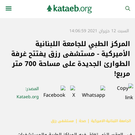
السبت 12 حزيران 2021 14:06:59
المركز الطبي للجامعة اللبنانية
الأميركية - مستشفى رزق يفتتح غرفة
الطوارئ الجديدة على مساحة 700 متر
مربع!
المصدر
:
Kataeb.org
الجامعة اللبنانية-الاميركية
صحة
مستشفى رزق
في الوقت الذي تغلق فيه المراكز الطبية والمستشفيات