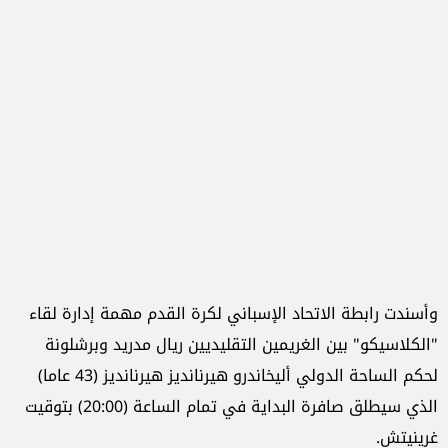
وأسندت رابطة الاتحاد الإسباني لكرة القدم مهمة إدارة لقاء
"الكلاسيكو" بين الغريمين التقليديين ريال مدريد وبرشلونة
لحكم الساحة الدولي أليخاندرو هيرنانديز هيرنانديز (43 عاما)
الذي سيطلق صافرة البداية في تمام الساعة (20:00) بتوقيت
غرينيتش.