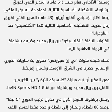
وسيبدأ الألماني هانز فليك (61 عاما)، المدير الفني لفريق
برشلونة، التشكيلة الأساسية التالية، لمواجهة الفريق الملكي:
بينما اختار الإسباني ألفارو أربيلوا (43 عاما) المدير الفني لفريق
ريال مدريد، التشكيلة الأساسية التالية هذا "الكلاسيكو" ضد
"البلوغرانا":
القنوات الناقلة "للكلاسيكو" بين ريال مدريد وضيفه برشلونة
في الجولة العاشرة لليغا:
تملك شبكة قنوات "بي إن سبورتس" حقوق بث مباريات الدوري
الإسباني حصريا في الشرق الأوسط وشمال إفريقيا.
ومن المقرر أن تبث مباراة "كلاسيكو الأرض" بين الغريمين
التقليديين ريال مدريد وبرشلونة عبر قناة beIN Sports HD 1.
ويحتل برشلونة المركز الأول في جدول ترتيب الدوري "لا ليغا"
برصيد 88 نقطة، ويحتاج إلى نقطة واحدة فقط لحسم اللقب