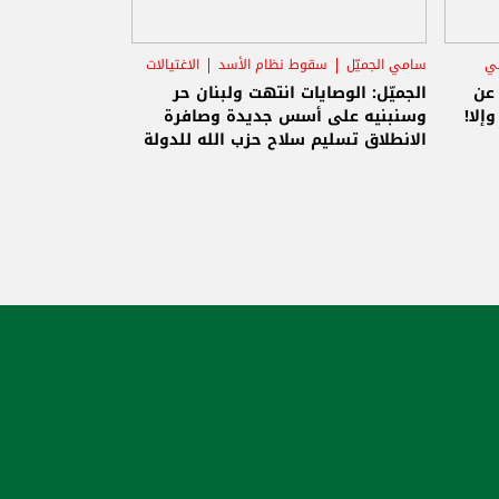
ني
سامي الجميّل
سقوط نظام الأسد
الاغتيالات
 عن
الجميّل: الوصايات انتهت ولبنان حر
إلا!
وسنبنيه على أسس جديدة وصافرة
الانطلاق تسليم سلاح حزب الله للدولة