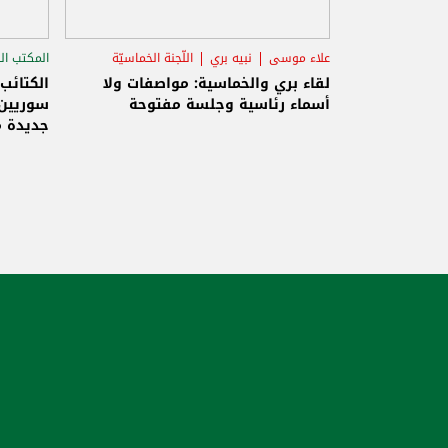
علاء موسى
نبيه بري
اللّجنة الخماسيّة
المكتب ال
الاستح
لقاء بري والخماسية: مواصفات ولا
الكتائب
أسماء رئاسية وجلسة مفتوحة
سوريين 
جديدة م
والاحتلا