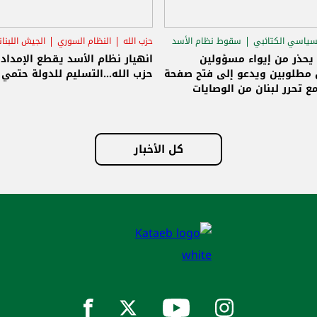
سياسي الكتائبي
سقوط نظام الأسد
حزب الله
النظام السوري
الجيش اللبنا
قاق الرئاسي
 يحذر من إيواء مسؤولين
انهيار نظام الأسد يقطع الإمداد
مطلوبين ويدعو إلى فتح صفحة
حزب الله...التسليم للدولة حتمي و
ع تحرر لبنان من الوصايات
لات
كل الأخبار