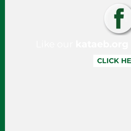
Like our
kataeb.org
CLICK H