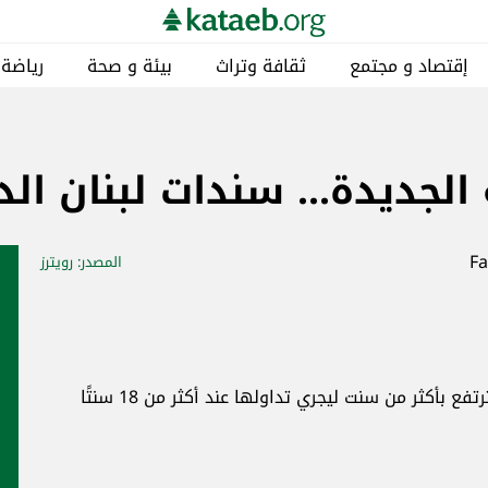
إقتصاد و مجتمع
ثقافة وتراث
بيئة و صحة
رياضة
لجديدة... سندات لبنان الد
المصدر
: رويترز
اشارت وكالة رويترز الى أن سندات لبنان الدولية ترتفع بأكثر من سنت ليجري تداولها عند أكثر من 18 سنتًا