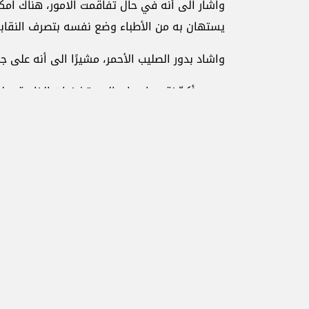
واشار الى أنه في حال تفاقمت الامور، هناك امك
يستهان به من الأطباء وضع نفسه بتصرف النقابة
واشاد بدور الصليب الأحمر، مشيرًا الى أنه على
بدوره أكدّ نقيب اصحاب المستشفيات الخاصة سل
استعداد كامل لاستقبال الجرحى والمرضى في حال
ولفت الى أن هذه الخطة ستكبدنا تكاليف هائلة ب
المستشفيات لا تستطيع تقديم المساعدة والاست
aeb.org
Youtube