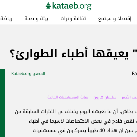
إقتصاد و مجتمع
ثقافة وتراث
بيئة و صحة
رياضة
يعيقها أطباء الطوارئ؟
المصدر
: Kataeb.org
يب الأحمر
سليمان هارون
نقابة المستشفيات الخاصة
 بخاش، أن ما نعيشه اليوم يختلف عن الفترات السابقة من
ناك نقص فادح في بعض الاختصاصات لاسيما في أطباء
الطوارئ، والذي يفترض ان يكون عددهم 400 في حين ان هناك 40 طبيباً يتمركزون في مستشفيات