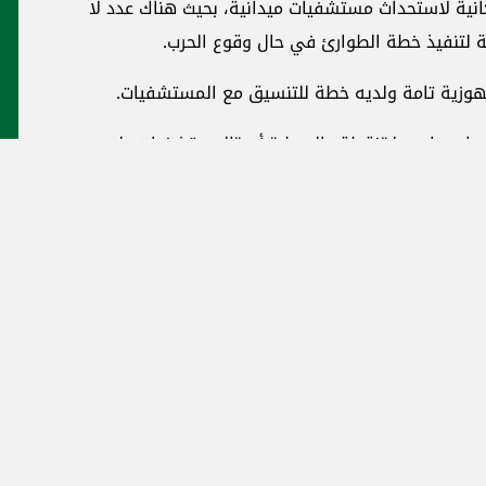
انية لاستحداث مستشفيات ميدانية، بحيث هناك عدد لا
 لتنفيذ خطة الطوارئ في حال وقوع الحرب.
 جهوزية تامة ولديه خطة للتنسيق مع المستشفيات.
يمان هارون لـ"نقطة عالسطر" أن "المستشفيات على
 اندلاع الحرب."
سبب ما تتطلبه من ادوية ومستلزمات، معتبرًا ان
مرار من دون دعم مادي.
Subscribe to our
kat