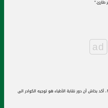
 طارئ."
ad
وضمن برنامج نقطة عالسطر عبر صوت لبنان 100.5، أكد بخاش أن دور نقابة الأطباء هو توجيه الكوادر الى