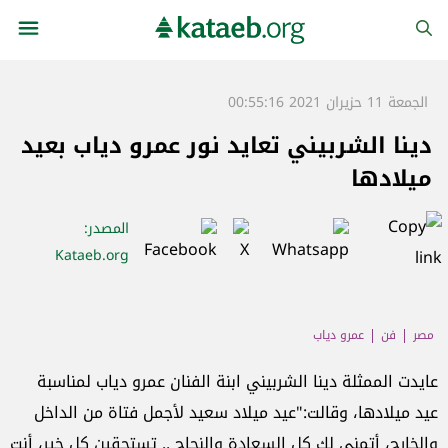
الجمعة 11 حزيران 2021 00:55:16
دينا الشربيني تعايد نور عمرو دياب بعيد
ميلادها
المصدر
:
Kataeb.org
مصر
فن
عمرو دياب
عايدت الممثلة دينا الشربيني ابنة الفنان عمرو دياب لمناسبة
عيد ميلادها، وقالت:"عيد ميلاد سعيد لأجمل فتاة من الداخل
والخارج، أتمنى لك كل السعادة والنجاح .. تستحقين كل خير، أنت