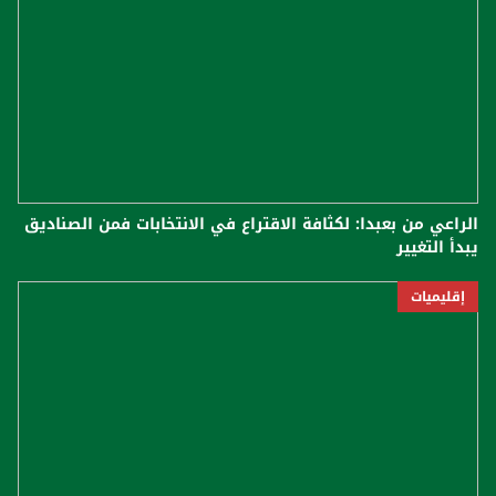
الراعي من بعبدا: لكثافة الاقتراع في الانتخابات فمن الصناديق
يبدأ التغيير
إقليميات