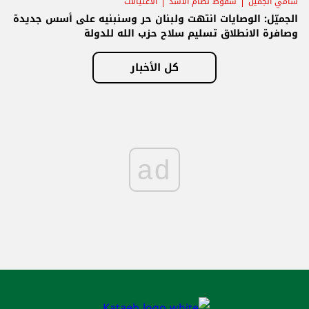
سامي الجميّل
سقوط نظام الأسد
الاغتيالات
الجميّل: الوصايات انتهت ولبنان حر وسنبنيه على أسس جديدة
وصافرة الانطلاق تسليم سلاح حزب الله للدولة
كل الأخبار
ad