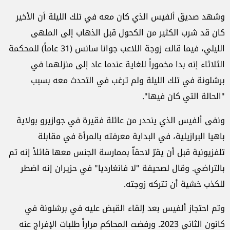
وشهد صديق ألفيس الذي كان معه في تلك الليلة أن الأخير
كان قد شرب الكثير من الكحول قبل الذهاب إلى الملهى
الليلي، فيما قالت زوجة اللاعب جوانا سانس (31 عاماً) للمحكمة
الثلاثاء إنه بدا مخموراً للغاية عندما عاد إلى منزلهما في
برشلونة في تلك الليلة ولم ترغب في التحدث معه بسبب
"الحالة التي كان فيها".
ونفى ألفيس الذي ينحدر من عائلة فقيرة في جوازيرو بولاية
باهيا البرازيلية، في البداية معرفته بالمرأة في مقابلة
تلفزيونية قبل أن يقرّ لاحقاّ بممارسة الجنس معها قائلاً إنه تم
بالتراضي. وقال لصحيفة "لا فانغارديا" في حزيران إنه اضطر
للكذب خشية أن تتركه زوجته.
وتم احتجاز ألفيس بعد إلقاء القبض عليه في برشلونة في
كانون الثاني 2023. ورفضت المحاكم مراراً طلبات الإفراج عنه