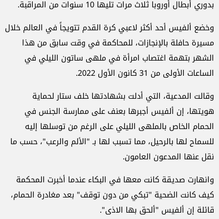
بدوري أبطال أوروبا ثلاث مرات تليها 10 سنوات من المراقبة.
وخضع ألفيس أحد أكثر لاعبي كرة القدم تتويجاً في العالم خلال
مسيرة حافلة بالإنجازات، للمحاكمة في وقت سابق من هذا
الشهر بتهمة اغتصاب امرأة في ملهى ساتون الليلي في
الساعات الأولى من 31 كانون الأول 2022.
وقالت المدعية، التي أدلت بشهادتها خلف ستار لحماية
هويتها، إن ألفيس أجبرها بعنف على ممارسة الجنس في
الحمام الخاص بالملهى الليلي على الرغم من توسلها إليه
للسماح لها بالرحيل، مما تسبب لها بـ "الألم والرعب"، حسب ما
نقل عنها المدعون العامون.
وانهارت صديقة كانت معها في البكاء عندما أخبرت المحكمة
كيف كانت الضحية "تبكي من دون توقف" بعد مغادرة الحمام،
قائلة إن ألفيس "ألحق بها الاذى".