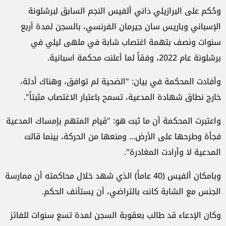
وحُكم على البرازيلي داني ألفيس النجم السابق لبرشلونة
الإسباني وباريس سان جيرمان الفرنسي، بالسجن لمدة أربع
سنوات ونصف بتهمة اغتصاب شابة في ملهى ليلي في
برشلونة عام 2022، وفقاً لما أعلنت محكمة اسبانية.
وأفادت المحكمة في بيان: "الضحية لم توافق، وهناك أدلة،
خارج نطاق شهادة المدعية، تسمح باعتبار الاغتصاب مثبتاً".
واعتبرت المحكمة أن ما ثبت هو: "قيام المتهم بإمساك المدعية
فجأة وطرحها على الأرض... ومنعها من الحركة، بينما قالت
المدعية لا وأرادت المغادرة".
وبامكان ألفيس (40 عاماً) الذي شهد خلال محاكمته أن ممارسة
الجنس مع الشابة كانت بالتراضي، أن يستأنف الحكم.
وكان الإدعاء قد طالب بعقوبة السجن لمدة تسع سنوات للفائز