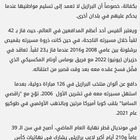
بكفالة، خصوصاً أن البرازيل لا تعمد إلى تسليم مواطنيها عندما
يحكم عليهم في بلدان أخرى.
ويعتبر ألفيس أحد أعظم المدافعين في العالم، حيث فاز بـ 42
لقباً خلال مسيرته الناجحة، في حين كانت ذروة مسيرته بقميص
برشلونة بين عامي 2008 و2016 عندما فاز بـ23 لقباً. تعاقد في
حزيران (يونيو) 2022 مع فريق بوماس أونام المكسيكي الذي
فضّل فسخ عقده معه بعد وقت قصير من اعتقاله.
دافع عن ألوان منتخب البرازيل في 126 مباراة دولية، بعدما
استهل مسيرته معه في تشرين الأول 2006. توّج مع "راقصي
السامبا" بلقب كوبا أميركا مرتين وبالذهب الأولمبي في طوكيو
عام 2021.
في مونديال قطر نهاية العام الماضي، أصبح في سن الـ 39
عاماً و210 أيام أكبر لاعب برازيلي يشارك في نهائيات كأس