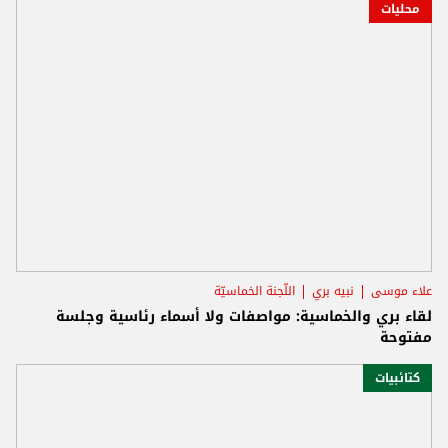
محليات
علاء موسى
نبيه بري
اللّجنة الخماسيّة
لقاء بري والخماسية: مواصفات ولا أسماء رئاسية وجلسة
مفتوحة
كتائبيات