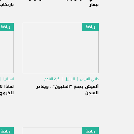
نيمار
بارتكاب
رياضة
رياضة
داني الفيس
البرازيل
كرة القدم
اسبانيا
ألفيش يجمع "المليون".. ويغادر
لماذا ل
السجن
للخروج
رياضة
رياضة