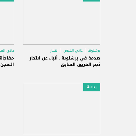
برشلونة
داني الفيس
انتحار
داني الف
صدمة في برشلونة.. أنباء عن انتحار
مفاجأة.
نجم الفريق السابق
السجن بعد 
رياضة