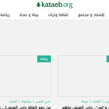
إقتصاد و مجتمع
ثقافة وتراث
بيئة و صحة
رياضة
رياضة
يس
القضاء
جريمة
داني الفيس
برشلونة
القضاء
و"لص".. داني ألفيش متهم
من دفع كفالة داني ألفيش؟... 