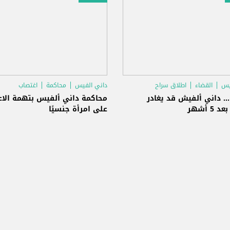
يس
القضاء
اطلاق سراح
داني الفيس
محاكمة
اغتصاب
.. داني ألفيش قد يغادر
محاكمة داني ألفيس بتهمة الاع
5 أشهر
على امرأة جنسيًا