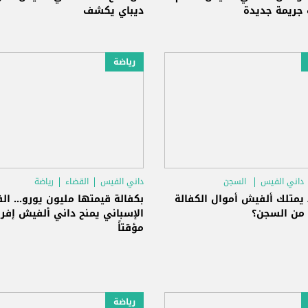
 جريمة جديدة
ديباي يكشف
رياضة
داني الفيس
السجن
داني الفيس
القضاء
رياضة
ا يمتلك ألفيش أموال الكفالة
بكفالة قيمتها مليون يورو... ال
 من السجن؟
الإسباني يمنح داني ألفيش إفراج
مؤقتاً
رياضة