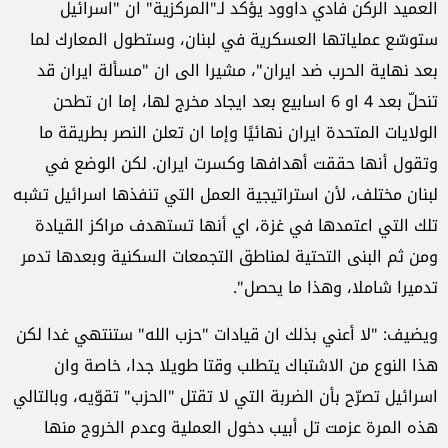
العميد الركن فادي داوود يؤكد لـ"المركزية" ان "اسرائيل
ستوسّع عملياتها العسكرية في لبنان، وستطول المعارك لما
بعد نهاية الحرب ضد ايران"، مشيرا الى ان "مسألة ايران قد
تنحلّ بعد 4 او 6 اسابيع بعد ايجاد مخرج لها، إما ان تطحن
الولايات المتحدة ايران نهائيًا وإما ان تعلن النصر بطريقة ما
وتقول أنها حققت أهدافها وكسرت ايران. لكن الوضع في
لبنان مختلف، لأن استراتيجية العمل التي تنفذها اسرائيل تشبه
تلك التي اعتمدها في غزة، اي أنها تستهدف مراكز القيادة
ومن ثم البنى التحتية لمناطق التجمعات السكنية وبعدها تدمر
تدميرا شاملا، وهذا ما يحصل".
ويضيف: "لا أعني بذلك ان قيادات "حزب الله" ستنتهي غدا لكن
هذا النوع من الاشتباك يتطلب وقتا طويلا جدا، خاصة وان
اسرائيل تصرّح بأن الضربة التي لا تقتل "الحزب" تقوّيه، وبالتالي
هذه المرة عزمت تل أبيب دخول العملية وعدم الخروج منها