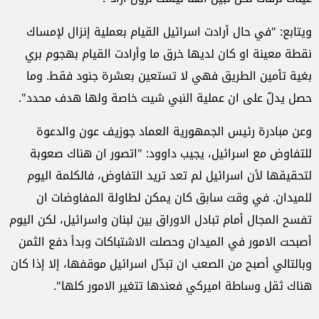
ويتابع: "في حال أرادت اسرائيل القيام بعملية إنزال لإمساك
نقطة معينة او كان لديها خرق ما وأرادت القيام بهجوم بري
بغية تأمين الطريق فهي لا تستعين بعشرة جنود فقط. وما
حصل يدلّ على ان عملية النبي شيت خاصة ولها هدف محدد".
وعن مبادرة رئيس الجمهورية العماد جوزيف عون والدعوة
للتفاوض مع اسرائيل، يجيب داوود: "اتصور ان هناك صعوبة
لتحقيقها لأن اسرائيل لم تعد تريد التفاوض، فالكلمة اليوم
للميدان. في وقت سابق كان يمكن لطاولة المفاوضات ان
تفسح المجال أمام تبادل الاوراق بين لبنان واسرائيل، لكن اليوم
أصبحت الامور في الميدان وحصلت الاشتباكات وبدأ دفع الثمن
وبالتالي أصبح من الصعب ان تبدّل اسرائيل موقفها، إلا إذا كان
هناك ثقل وساطة اميركي فعندها تتغير الامور كلها".