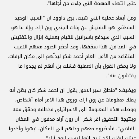
حتى انتهاء المهمة التي جاءت من أجلها".
وعن أبعاد عملية النبي شيت، يرى داوود ان "السبب الوحيد
المنطقي هو التفتيش عن رفات الجندي رون آراد، وإلا ما هو
السبب الذي سيدفع باسرائيل للقيام بعملية إنزال والتفتيش
في المدافن. هذا سقفها، وقد أحضر الجنود معهم النقيب
المتقاعد من الأمن العام أحمد شكر ليدلّهم الى مكان الرفات.
ولا يمكن القول بأن العملية فشلت بل أنهم لم يجدوا ما
يفتشون عنه".
ويضيف: "منطق سير الامور يقول ان احمد شكر كان يظن أنه
يملك معلومات عن رون اراد، وروى هذا الامر أمام أشخاص،
ووصلت هذه المعلومة الى الاسرائيلي فخطفه وحقق معه
وبنتيجة التحقيق أقر شكر "أن رون آراد مدفون في المكان
الفلاني"، فأحضروه معهم ودلهم الى المكان، نبشوا وأخذوا
عينات لرفات لكن تبين انها ليست لرون آراد".