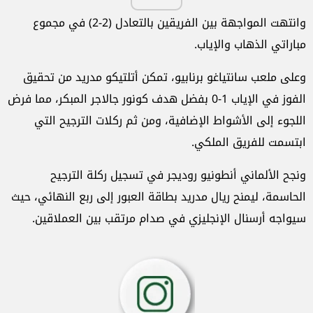
وانتهت المواجهة بين الفريقين بالتعادل (2-2) في مجموع
مباراتي الذهاب والإياب.
وعلى ملعب سانتياغو برنابيو، تمكن أتلتيكو مدريد من تحقيق
الفوز في الإياب 1-0 بفضل هدف كونور جالاجر المبكر، مما فرض
اللجوء إلى الأشواط الإضافية، ومن ثم ركلات الترجيح التي
ابتسمت للفريق الملكي.
ونجح الألماني أنطونيو روديجر في تسجيل ركلة الترجيح
الحاسمة، ليمنح ريال مدريد بطاقة العبور إلى ربع النهائي، حيث
سيواجه أرسنال الإنجليزي في صدام مرتقب بين العملاقين.