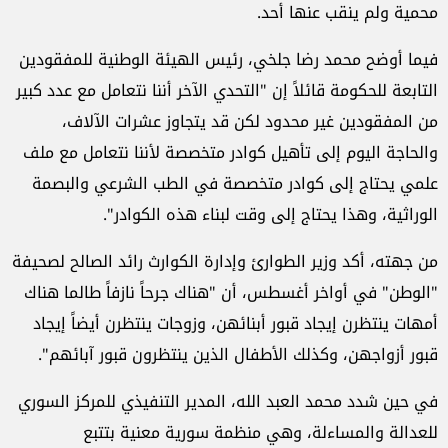
محمية ولم ينقب عنها أحد.
فيما أوضح محمد رضا جلخي، رئيس الهيئة الوطنية للمفقودين
التابعة للحكومة قائلاً إن "التحدي الآخر أننا نتعامل مع عدد كبير
من المفقودين غير محدود لكن قد يتجاوز عشرات الآلاف،
والحاجة اليوم إلى تأهيل كوادر متخصصة لأننا نتعامل مع ملف
علمي يحتاج إلى كوادر متخصصة في الطب الشرعي والبصمة
الوراثية، وهذا يحتاج إلى وقت لبناء هذه الكوادر".
من جهته، أكد وزير الطوارئ وإدارة الكوارث رائد الصالح لصحيفة
"الوطن" في أواخر أغسطس، أن "هناك جرحاً نازفاً طالما هناك
أمهات ينتظرن إيجاد قبور أبنائهن، وزوجات ينتظرن أيضاً إيجاد
قبور أزواجهن، وكذلك الأطفال الذين ينتظرون قبور آبائهم".
في حين شدد محمد العبد الله، المدير التنفيذي للمركز السوري
للعدالة والمساءلة، وهي منظمة سورية معنية بتتبع