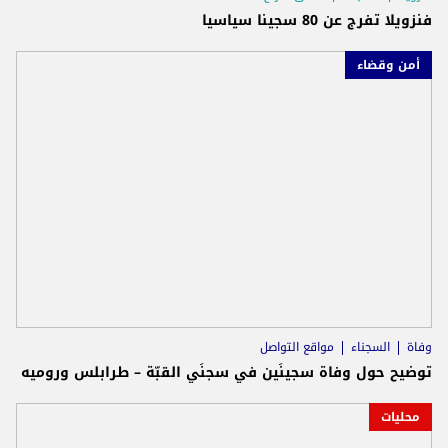
فنزويلا تفرج عن 80 سجينا سياسيا
أمن وقضاء
وفاة
السجناء
مواقع التواصل
توضيح حول وفاة سجينَين في سجنَي القبّة – طرابلس وروميه
محليات