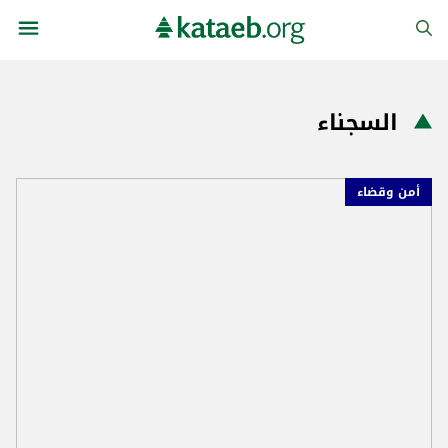
السجناء
أمن وقضاء