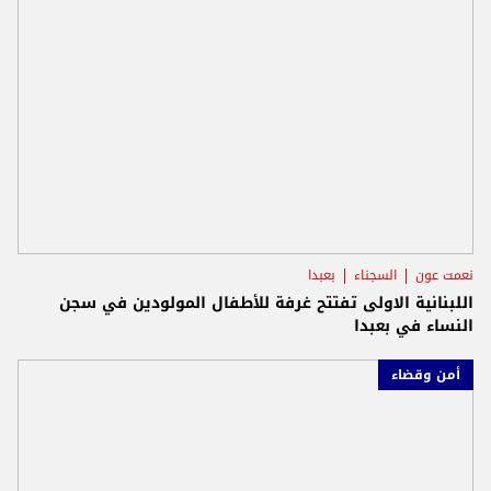
نعمت عون
السجناء
بعبدا
اللبنانية الاولى تفتتح غرفة للأطفال المولودين في سجن
النساء في بعبدا
أمن وقضاء