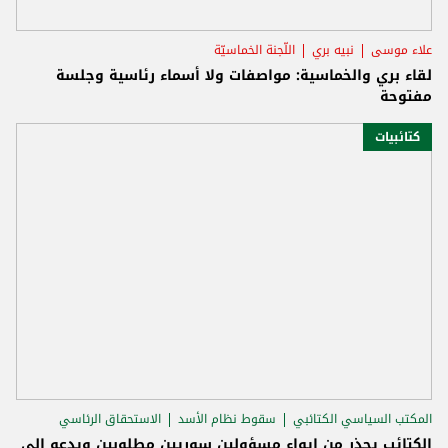
علاء موسى
نبيه بري
اللّجنة الخماسيّة
لقاء بري والخماسية: مواصفات ولا أسماء رئاسية وجلسة
مفتوحة
كتائبيات
المكتب السياسي الكتائبي
سقوط نظام الأسد
الاستحقاق الرئاسي
الكتائب يحذر من إيواء مسؤولين سوريين مطلوبين ويدعو إلى