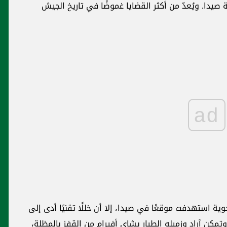
يدا. ويُعدّ من أكثر القضايا غموضًا في تاريخ الجيش
ad
ك آراد في غارة جوية استهدفت موقعًا في صيدا، إلا أن خللًا تقنيًا أدى إلى
مكن آراد وزميله الطيار يشاي أفيرام من القفز بالمظلة،