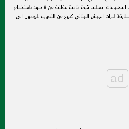
إنذارات بإخلاء بلدة النبي شيت ومحيطها. وبحسب المعلومات، تسللت قوة خاصة مؤلفة من 8 جنود باستخدام
طابقة لبزات الجيش اللبناني كنوع من التمويه للوصول إلى
ad