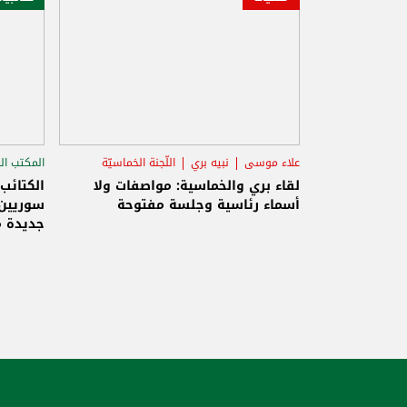
علاء موسى
نبيه بري
اللّجنة الخماسيّة
المكتب ال
الاستح
لقاء بري والخماسية: مواصفات ولا
الكتائب
أسماء رئاسية وجلسة مفتوحة
سوريين 
جديدة م
والاحتلا