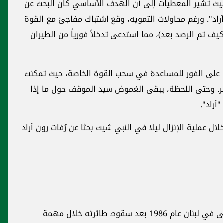
 حيث تشير المعطيات إلى أن الهدف الأساسي كان البحث عن
آراد". ورغم محاولات التمويه، وقع اشتباك مفاجئ مع القوة
 تم الرصد بعد)، مما استدعى تدخلاً فورياً من الطيران
ت على الفور للمساعدة في سحب القوة الخاصة، حيث تمكنت
ر. وحتى اللحظة، يبقى الغموض سيد الموقف حول ما إذا
آراد".
 عملية الإنزال ليلا في النبي شيت بحثا عن رُفات رون آراد
رون آراد هو طيار إسرائيلي وُلد عام 1958، واختفى في لبنان عام 1986 بعد سقوط طائرته خلال مهمة