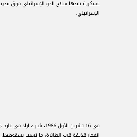
عسكرية نفذها سلاح الجو الإسرائيلي فوق مدينة ص
الإسرائيلي.
في 16 تشرين الأول 1986، شار
انفجار قذيفة قرب الطائرة، ما تسبب بسقوطها. وت