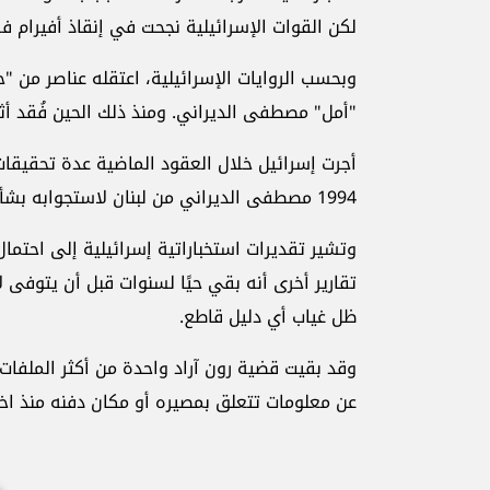
لكن القوات الإسرائيلية نجحت في إنقاذ أفيرام فق
وبحسب الروايات الإسرائيلية، اعتقله عناصر من "ح
"أمل" مصطفى الديراني. ومنذ ذلك الحين فُقد أث
أجرت إسرائيل خلال العقود الماضية عدة تحقيقات
1994 مصطفى الديراني من لبنان لاستجوابه بشأن القضية، من دون التوصل إلى معلومات حاسمة.
وتشير تقديرات استخباراتية إسرائيلية إلى احتمال
تقارير أخرى أنه بقي حيًا لسنوات قبل أن يتوفى لا
ظل غياب أي دليل قاطع.
وقد بقيت قضية رون آراد واحدة من أكثر الملفات
عن معلومات تتعلق بمصيره أو مكان دفنه منذ اخت