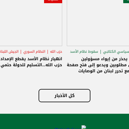
سياسي الكتائبي
سقوط نظام الأسد
حزب الله
النظام السوري
الجيش اللبنا
قاق الرئاسي
 يحذر من إيواء مسؤولين
انهيار نظام الأسد يقطع الإمداد
مطلوبين ويدعو إلى فتح صفحة
حزب الله...التسليم للدولة حتمي و
ع تحرر لبنان من الوصايات
لات
كل الأخبار