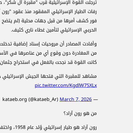
ترجلت القوة الإسرائيلية قرب "مقبرة آل شكر"،
رفات الطيار الإسرائيلي المفقود منذ عقود "رون 
فور كشف أمرها من قبل جهات محلية (لم يتضح كيف
الحربي الإسرائيلي لتأمين غطاء ناري كثيف.
وأفادت المصادر أن مروحيات إسناد إضافية تدخل
من المغادرة دون وقوع أي من عناصرها في الأس
كانت القوة قد نجحت بالفعل في استخراج جثمان "
مشاهد للمقبرة التي فتحها الجيش الإسرائيلي خلال
pic.twitter.com/KgdlW75XLx
March 7, 2026
— kataeb.org (@kataeb_Ar)
من هو رون آراد؟