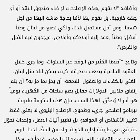
وأضاف: "لا نقوم بهذه الإصلاحات لإرضاء صندوق النقد أو أي
جهة خارجية، بل نقوم بها لأننا بحاجة ماسّة إليها من أجل
شعبنا، ومن أجل مستقبل بلدنا، ولكي نصنع من لبنان وطناً
أفضل؛ وطناً يعود إليه أولادكم وأولادي، ويجدون فيه الأمل
والفرص".
وتابع: "أضعنا الكثير من الوقت عبر السنوات، وما جرى خلال
العقود الماضية يصعب تصديقه. كيف يمكن لبلد مثل لبنان،
الغني بالكفاءات والعقول اللامعة، أن يمرّ بما مرّ به؟ أن يتم
إنفاق ملايين الدولارات مقابل بضع ساعات من الكهرباء يومياً
هو أمر لا يُصدَّق. لهذا السبب، فإن هذه الحكومة ملتزمة
ببرنامج إصلاحي جريء وطموح. الإصلاح البنيوي لا يعني فقط
تغيير الأشخاص أو المواقع، بل تغيير آليات العمل، وإحداث تحوّل
حقيقي في طريقة إدارة الدولة. ولحسن الحظّ، لدينا اليوم
العديد من القوانين التي تسمح لنا بالمضي قدماً في هذا