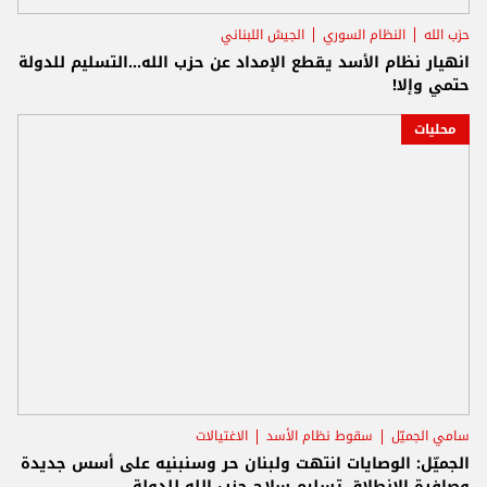
حزب الله
النظام السوري
الجيش اللبناني
انهيار نظام الأسد يقطع الإمداد عن حزب الله...التسليم للدولة
حتمي وإلا!
محليات
سامي الجميّل
سقوط نظام الأسد
الاغتيالات
الجميّل: الوصايات انتهت ولبنان حر وسنبنيه على أسس جديدة
وصافرة الانطلاق تسليم سلاح حزب الله للدولة