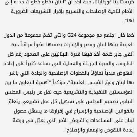
كريستالينا غورغايانا، حيث أكد أنّ "لبنان يخطو خطوات جدية إلى
الأمام لناحية الإصلاحات والتسريع بإقرار التشريعات الضرورية
لها".
كما كان اجتمع مع مجموعة G24 والتي تضمّ مجموعة من الدول
العربية بينها لبنان ومصر والإمارات بصفتها عضواً مراقباً حيث
ألقى جابر كلمة أكد فيها قدرة اللبنانيين على الصمود رغم كل
الظروف، والميزة الجريئة والعملية التي تساعد كثيراً على إعادة
النهوض مبدياً تفاؤلاً بالخطوات الإصلاحية والجادة التي باشر
بها لبنان وفق الأسس العلمية"، مؤكداً "أهمية التعاون ما بين
المؤسستين التنفيذية والتشريعية حيث نقل عن رئيس المجلس
النيابي تصميم المجلس على تسهيل كل عمل تشريعي يتعلق
بالقوانين الإصلاحية والإسراع في إقرارها ما يسهّل حصول
لبنان على المساعدات والقروض الأمر الذي يعجّل في ورشة
إعادة النهوض والإعمار والإصلاح".