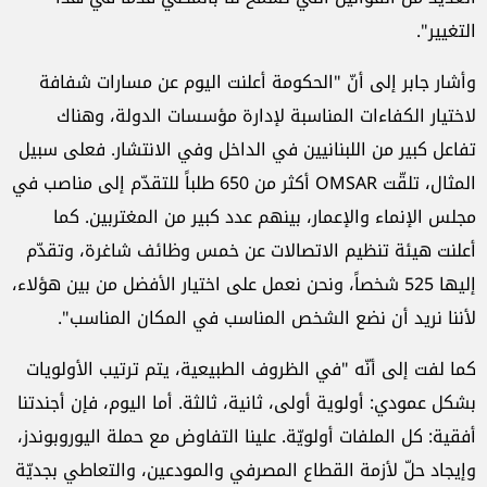
التغيير".
وأشار جابر إلى أنّ "الحكومة أعلنت اليوم عن مسارات شفافة
لاختيار الكفاءات المناسبة لإدارة مؤسسات الدولة، وهناك
تفاعل كبير من اللبنانيين في الداخل وفي الانتشار. فعلى سبيل
المثال، تلقّت OMSAR أكثر من 650 طلباً للتقدّم إلى مناصب في
مجلس الإنماء والإعمار، بينهم عدد كبير من المغتربين. كما
أعلنت هيئة تنظيم الاتصالات عن خمس وظائف شاغرة، وتقدّم
إليها 525 شخصاً، ونحن نعمل على اختيار الأفضل من بين هؤلاء،
لأننا نريد أن نضع الشخص المناسب في المكان المناسب".
كما لفت إلى أنّه "في الظروف الطبيعية، يتم ترتيب الأولويات
بشكل عمودي: أولوية أولى، ثانية، ثالثة. أما اليوم، فإن أجندتنا
أفقية: كل الملفات أولويّة. علينا التفاوض مع حملة اليوروبوندز،
وإيجاد حلّ لأزمة القطاع المصرفي والمودعين، والتعاطي بجديّة