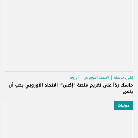
إيلون ماسك
الاتحاد الأوروبي
أوروبا
ماسك ردّاً على تغريم منصة "إكس": الاتحاد الأوروبي يجب أن
يلغى
دوليّات