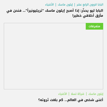
البابا لاوون الرابع عشر
إيلون ماسك
الأغنياء
البابا ليو يحذّر: إذا أصبح إيلون ماسك "تريليونيراً"... فنحن في
مأزق أخلاقي خطير!
متفرقات
إيلون ماسك
شركة تسلا
الأغنياء
أغنى شخص في العالم... كم بلغت ثروته؟