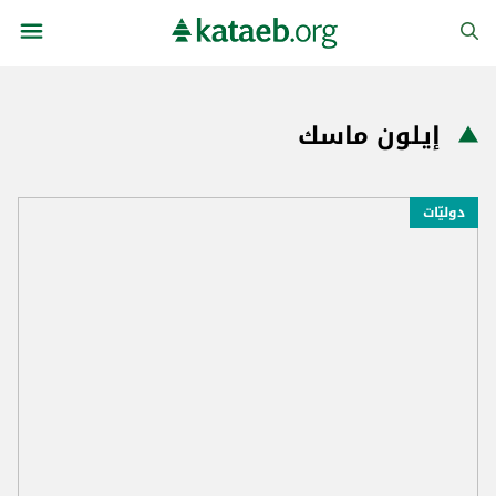
إيلون ماسك
دوليّات