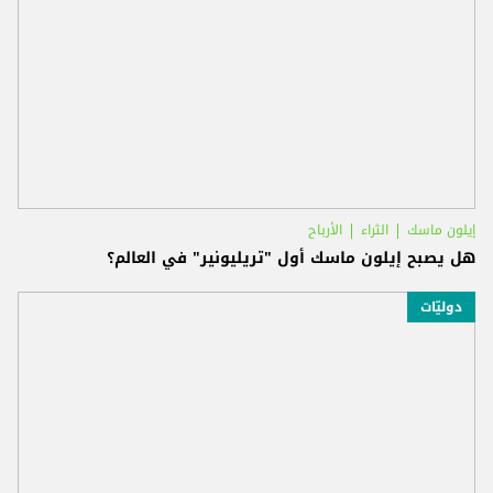
إيلون ماسك
الثراء
الأرباح
هل يصبح إيلون ماسك أول "تريليونير" في العالم؟
دوليّات