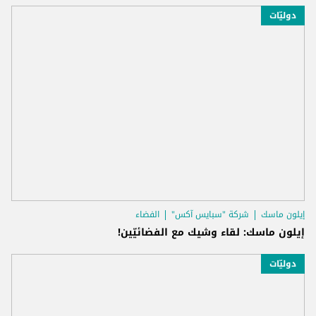
دوليّات
إيلون ماسك
شركة "سبايس آكس"
الفضاء
إيلون ماسك: لقاء وشيك مع الفضائيّين!
دوليّات