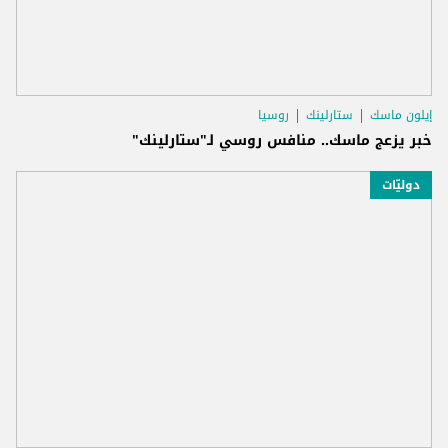
إيلون ماسك
ستارلينك
روسيا
خبر يزعج ماسك.. منافس روسي لـ"ستارلينك"
دوليّات