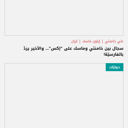
علي خامنئي
إيلون ماسك
ايران
سجال بين خامنئي وماسك على "إكس"... والأخير يردّ
بالفارسيّة!
دوليّات