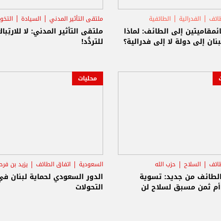
طائف
الفدرالية
الطائفية
ملتقى التأثير المدني
السيادة
التخو
ئمقاميتين إلى الطائف: لماذا
ملتقى التأثير المدني: لا للارتِباك.
بنان إلى دولة لا إلى فدرالية؟
للتردُّد!
محليات
طائف
السلاح
حزب الله
السعودية
اتفاق الطائف
يزيد بن فرح
الطائف من جديد: تسوية
الدور السعودي لحماية لبنان في
 أم ثمن مسبق لسلاح لن
التحولات