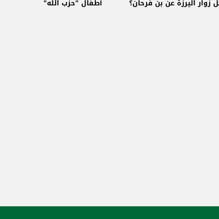
ل زوار اليرزة عن بن فرحان؟
أطفال "حزب الله"