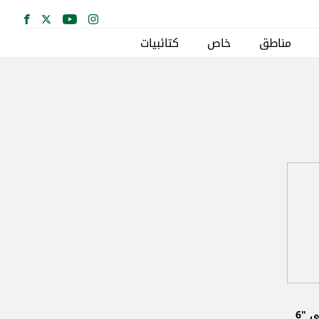
مناطق
خاص
كتائبيات
جنبلاط وطيف طريف والحنين إلى "6