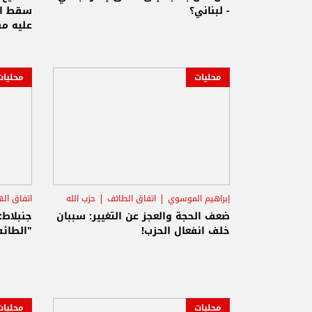
- لبناني؟
سقط ات
عليه م
إتفاق ١٧ ايار
محليات
محليات
إبراهيم الموسوي
اتفاق الطائف
حزب الله
اتفاق اله
ضعف الحجة والعجز عن التغيير: سببان
جنبلاط:
خلف انفعال الحزب!
"الطائف
محليات
محليات