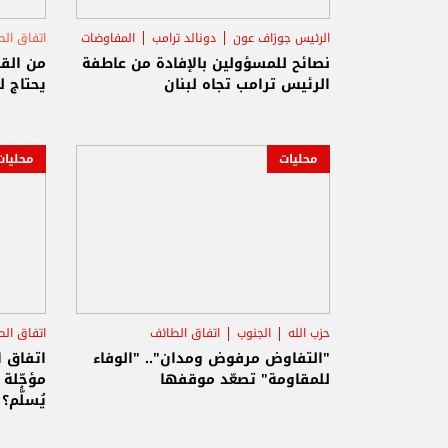
الرئيس جوزاف عون
دونالد ترامب
المفاوضات
اتفاق ال
نصائح للمسؤولين بالإفادة من عاطفة
من القا
الرئيس ترامب تجاه لبنان
يحتاج ل
محليات
محليات
حزب الله
الجنوب
اتفاق الطائف
اتفاق ال
"التفاوض مرفوض ومدان".. "الوفاء
اتفاق 
للمقاومة" تصعّد موقفها
مؤجّلة
يُسلََّم؟