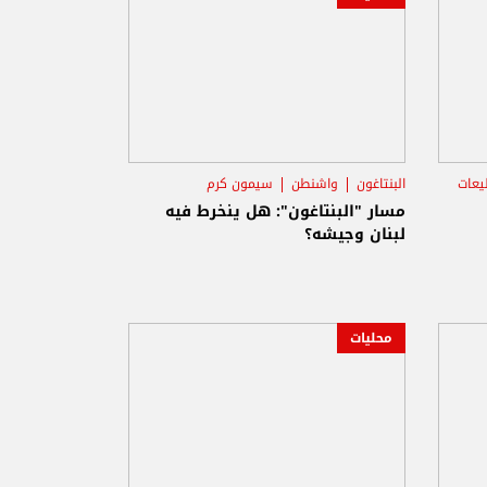
يعات
البنتاغون
واشنطن
سيمون كرم
مسار "البنتاغون": هل ينخرط فيه
لبنان وجيشه؟
محليات