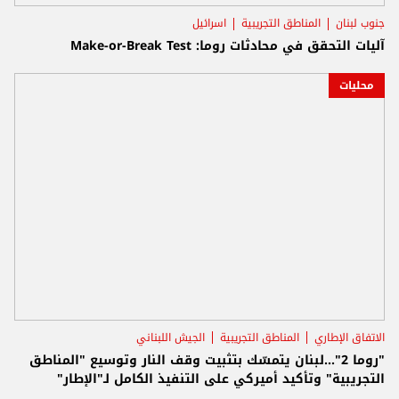
جنوب لبنان
المناطق التجريبية
اسرائيل
آليات التحقق في محادثات روما: Make-or-Break Test
محليات
الاتفاق الإطاري
المناطق التجريبية
الجيش اللبناني
"روما 2"...لبنان يتمسّك بتثبيت وقف النار وتوسيع "المناطق
التجريبية" وتأكيد أميركي على التنفيذ الكامل لـ"الإطار"