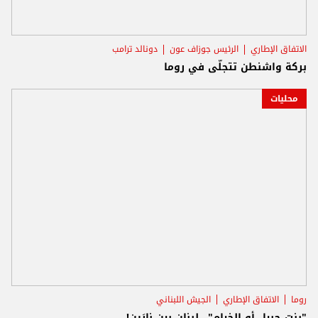
الاتفاق الإطاري
الرئيس جوزاف عون
دونالد ترامب
بركة واشنطن تتجلّى في روما
محليات
روما
الاتفاق الإطاري
الجيش اللبناني
"بنت جبيل أو الخيام".. لبنان بين نارَين!