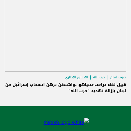
جنوب لبنان
حزب الله
الاتفاق الإطاري
قبيل لقاء ترامب-نتنياهو...واشنطن ترهن انسحاب إسرائيل من
لبنان بإزالة تهديد "حزب الله"