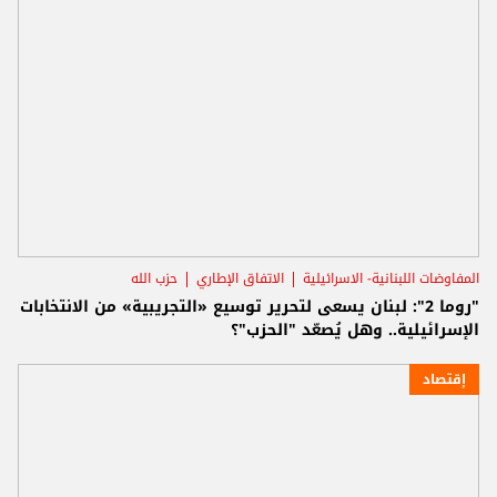
المفاوضات اللبنانية- الاسرائيلية
الاتفاق الإطاري
حزب الله
"روما 2": لبنان يسعى لتحرير توسيع «التجريبية» من الانتخابات
الإسرائيلية.. وهل يُصعّد "الحزب"؟
إقتصاد