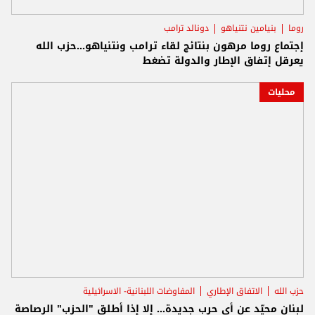
روما
بنيامين نتنياهو
دونالد ترامب
إجتماع روما مرهون بنتائج لقاء ترامب ونتنياهو...حزب الله
يعرقل إتفاق الإطار والدولة تضغط
محليات
حزب الله
الاتفاق الإطاري
المفاوضات اللبنانية- الاسرائيلية
لبنان محيّد عن أي حرب جديدة... إلا إذا أطلق "الحزب" الرصاصة