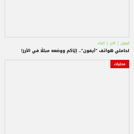
آيفون
الارز
الماء
لحاملي هواتف "آيفون".. إيّاكم ووضعه مبللًا في الأرز!
محليات