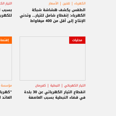
الكهرباء
تقنين
الأسعار
التيار ال
الطقس يكشف هشاشة شبكة
بسبب ا
الكهرباء: إنقطاع شامل للتيار... وتدني
للكهرب
الإنتاج إلى أقل من 400 ميغاواط
محليات
إقتصاد
التيار الكهربائي
النبطية
كفررمان
مؤسسة كه
التيار
انقطاع التيار الكهربائي عن 30 بلدة
"كهرباء
في قضاء النبطية بسبب العاصفة
العائد 