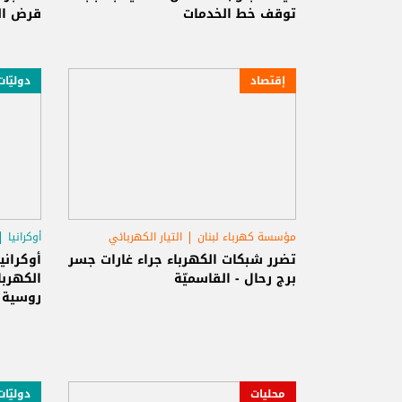
توقف خط الخدمات
قرض ال
إقتصاد
دوليّات
مؤسسة كهرباء لبنان
التيار الكهربائي
أوكرانيا
جسر القاسمية
تضرر شبكات الكهرباء جراء غارات جسر
أوكران
برج رحال - القاسميّة
الكهربا
روسية
محليات
دوليّات