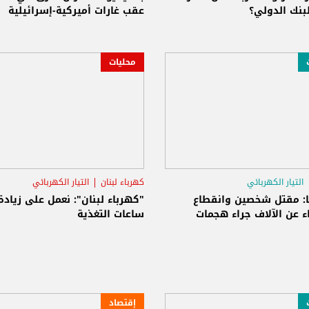
بنك الدولي؟
عقب غارات أميركية-إسرائيلية
محليات
التيار الكهربائي
كهرباء لبنان
التيار الكهربائي
يا: مقتل شخصين وانقطاع
"كهرباء لبنان": نعمل على زيادة
ء عن الآلاف جراء هجمات
ساعات التغذية
إقتصاد