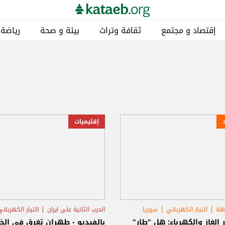
إقتصاد و مجتمع
ثقافة وتراث
بيئة و صحة
رياضة
إقليميات
اقة
التيار الكهربائي
سوريا
الحرب الثانية على ايران
التيار الكهربائي
 الغاز والكهرباء: هل "طار"
بالفيديو - طهران تغرق في الظ