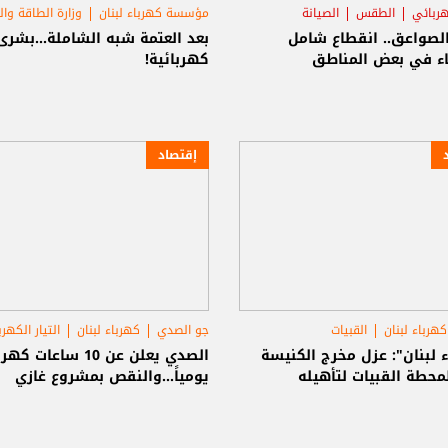
كهربائي
الطقس
الصيانة
مؤسسة كهرباء لبنان
وزارة الطاقة وال
دير عمار
لصواعق.. انقطاع شامل
بعد العتمة شبه الشاملة...بشرى
اء في بعض المناطق
كهربائية!
إقتصاد
رباء لبنان
القبيات
جو الصدي
كهرباء لبنان
التيار الكهر
 الكهربائي
 لبنان": عزل مخرج الكنيسة
الصدي يعلن عن 10 ساعات كه
لمحطة القبيات لتأهيله
يومياً...والنقص بمشروع غازي