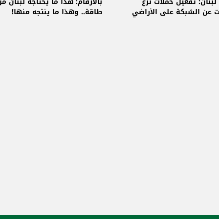
 الكهربائي
لبنان: تفعيل حملات نزع
بالأرقام: هذا ما يحتاجه لبنان م
ت عن الشبكة على الأراضي
طاقة.. وهذا ما ينتجه منها!