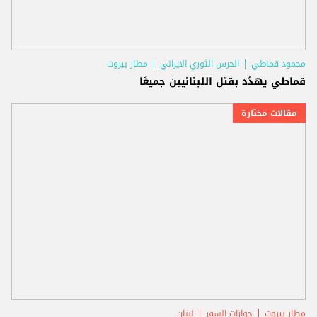
محمود قماطي
الحرس الثوري الايراني
مطار بيروت
قماطي يهدّد بقتل اللبنانيين جميعًا
مقالات مختارة
مطار بيروت
جوازات السفر
لبنان