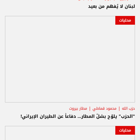
لبنان لا يُفهم من بعيد
محليات
حزب الله
محمود قماطي
مطار بيروت
"الحزب" يلوّح بشلّ المطار... دفاعاً عن الطيران الإيراني!
محليات