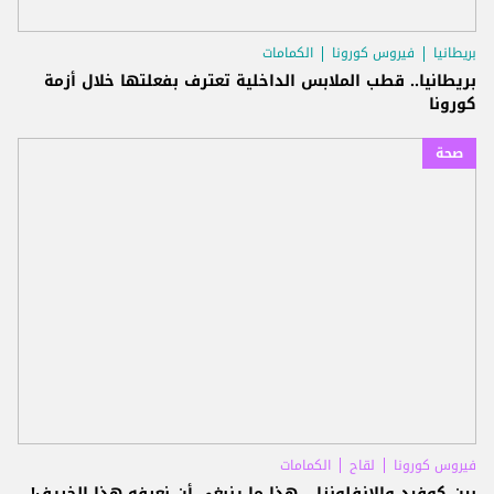
بريطانيا
فيروس كورونا
الكمامات
بريطانيا.. قطب الملابس الداخلية تعترف بفعلتها خلال أزمة
كورونا
صحة
فيروس كورونا
لقاح
الكمامات
بين كوفيد والإنفلونزا... هذا ما ينبغي أن نعرفه هذا الخريف!