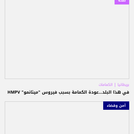
صحة
بريطانيا
الكمامات
في هذا البلد...عودة الكمامة بسبب فيروس "ميتانمو" HMPV
أمن وقضاء