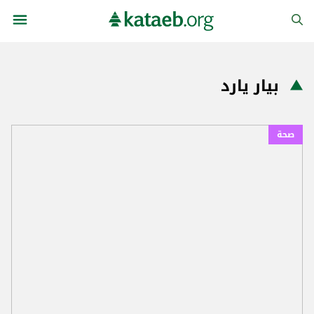
بيار يارد
صحة