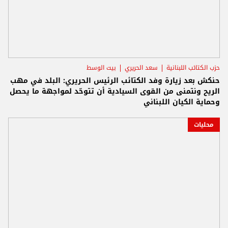
حزب الكتائب اللبنانية
سعد الحريري
بيت الوسط
حنكش بعد زيارة وفد الكتائب الرئيس الحريري: البلد في مهب
الريح ونتمنى من القوى السيادية أن تتوحّد لمواجهة ما يحصل
وحماية الكيان اللبناني
محليات