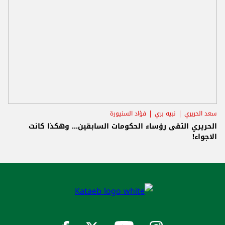
سعد الحريري
نبيه بري
فؤاد السنيورة
الحريري التقى رؤساء الحكومات السابقين... وهكذا كانت
الاجواء!