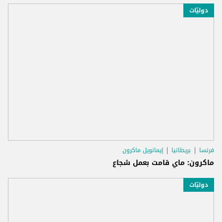
دوليّات
فرنسا
بريطانيا
إيمانويل ماكرون
ماكرون: ماي قامت بعمل شجاع
دوليّات