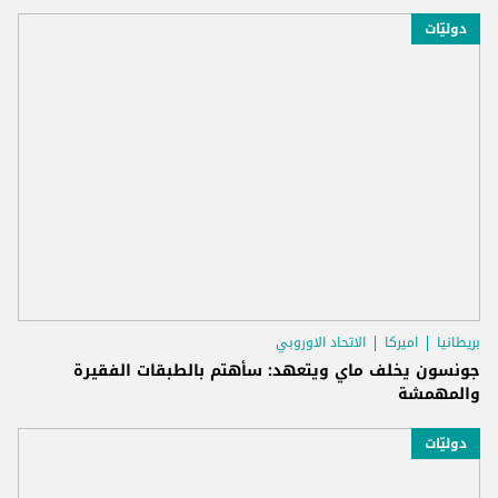
دوليّات
بريطانيا
اميركا
الاتحاد الاوروبي
جونسون يخلف ماي ويتعهد: سأهتم بالطبقات الفقيرة
والمهمشة
دوليّات