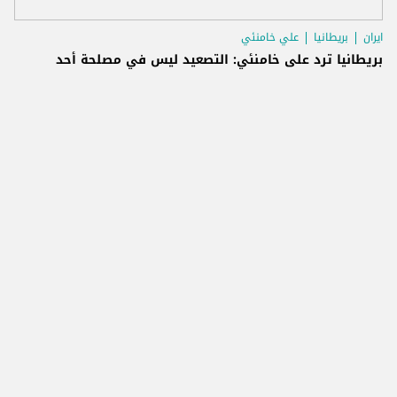
ايران
بريطانيا
علي خامنئي
بريطانيا ترد على خامنئي: التصعيد ليس في مصلحة أحد