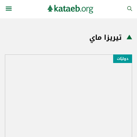
تيريزا ماي
دوليّات