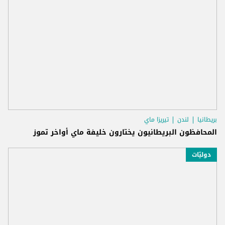
بريطانيا
لندن
تيريزا ماي
المحافظون البريطانيون يختارون خليفة ماي أواخر تموز
دوليّات