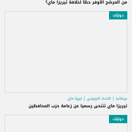
من المرشّح الأوفر حظًا لخلافة تيريزا ماي؟
دوليّات
بريطانيا
الاتحاد الاوروبي
تيريزا ماي
تيريزا ماي تتنحى رسميا عن زعامة حزب المحافظين
دوليّات