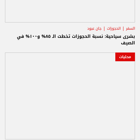
السفر
الحجوزات
جان عبود
بشرى سياحية: نسبة الحجوزات تخطت الـ ٨٥% و١٠٠% في
الصيف
محليات