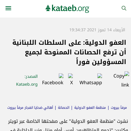
الأربعاء 14 تموز 2021 19:34:37
العفو الدولية: على السلطات اللبنانية
أن ترفع الحصانات الممنوحة لجميع
المسؤولين فوراً
المصدر
:
Kataeb.org
مرفأ بيروت
منظمة العفو الدولية
الحصانة
أهالي ضحايا انفجار مرفأ بيروت
نشرت "منظمة العفو الدولية" على صفحتها الخاصة عبر تويتر
وكتبت: "تجمع المتظاهرون أمس أمام منزل وزير الداخلية في