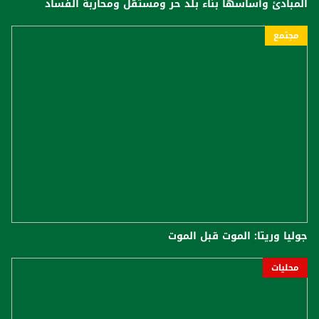
المبادئ وأساسها بناء بلد حر ومستقل ومحاربة الفساد
مجتمع
جوليا وريتا: الموت قبل الموت
محليات