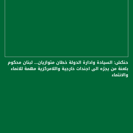
حنكش: السيادة وادارة الدولة خطان متوازيان... لبنان محكوم
بلعنة من يجرّه الى اجندات خارجية واللامركزية مهمة للانماء
والانتماء