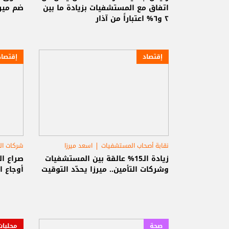
اتفاق مع المستشفيات بزيادة ما بين
ضم ميرز
٢ و٦% اعتباراً من آذار
إقتصاد
إقتصاد
نقابة أصحاب المستشفيات
اسعد ميرزا
شركات ال
زيادة الـ15% عالقة بين المستشفيات
صراع ال
وشركات التأمين.. ميرزا يحدّد التوقيت
أوجاع 
صحة
محليات