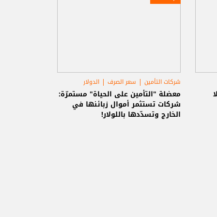
شركات التأمين
سعر الصرف
الدولار
. ولا
معضلة "التأمين على الحياة" مستمرّة:
شركات تستثمر أموال زبائنها في
الخارج وتسدّدها باللولار!