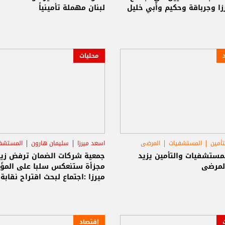
ا وجرباقة وحكيم وأبي خليل
لبنان مهملة تأمينياً
محليات
تأمين
المستشفيات
المرضى
اسعد ميرزا
سليمان هارون
المستشف
مستشفيات والتأمين يزيد
جمعية شركات الضمان ترفض زيا
المرضى
مجزأة ستنعكس سلبا على المؤَمَ
ميرزا :اجتماع لبحث اقتراح نقابة
المستشفيات
إقتصاد