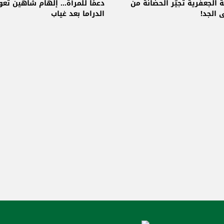
 الجعفرية تجيّر الحضانة من
دعمًا للمرأة... إلهام شاهين تعو
ى الجد!
الدراما بعد غياب