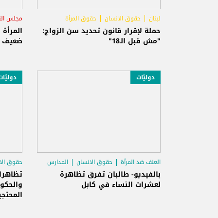
لبنان
حقوق الانسان
حقوق المرأة
مجلس الن
حملة لإقرار قانون تحديد سن الزواج:
المرأة 
"مش قبل الـ18"
ضعيف 
دوليّات
دوليّات
العنف ضد المرأة
حقوق الانسان
المدارس
حقوق الا
بالفيديو- طالبان تفرق تظاهرة
تظاهرات
لعشرات النساء في كابل
والحكوم
المحتجي