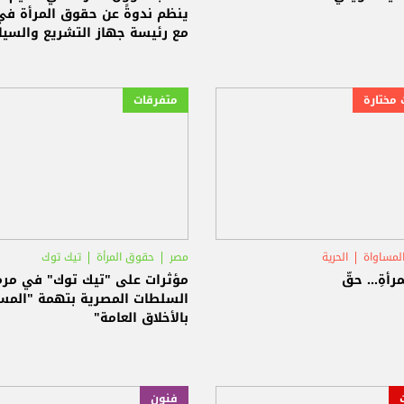
ينظم ندوةً عن حقوق المرأة في 
مع رئيسة جهاز التشريع والسي
العامة المحامية لارا سعادة بمن
يوم المرأة العالمي
 مختارة
متفرقات
لمساواة
الحرية
مصر
حقوق المرأة
تيك توك
لمرأةِ... حقّ
مؤثرات على "تيك توك" في مر
السلطات المصرية بتهمة "الم
بالأخلاق العامة"
فنون