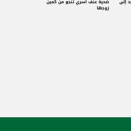
د إلى
ضحية عنف أسري تنجو من كمين
زوجها