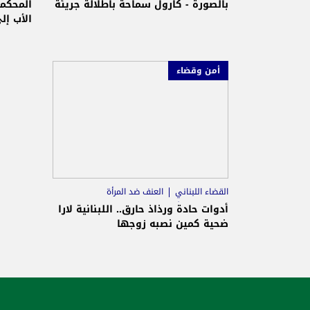
بالصورة - كارول سماحة باطلالة جريئة
المحكمة
الأب إل
أمن وقضاء
القضاء اللبناني
العنف ضد المرأة
حقوق المرأة
أدوات حادة ورذاذ حارق.. اللبنانية لارا
ضحية كمين نصبه زوجها