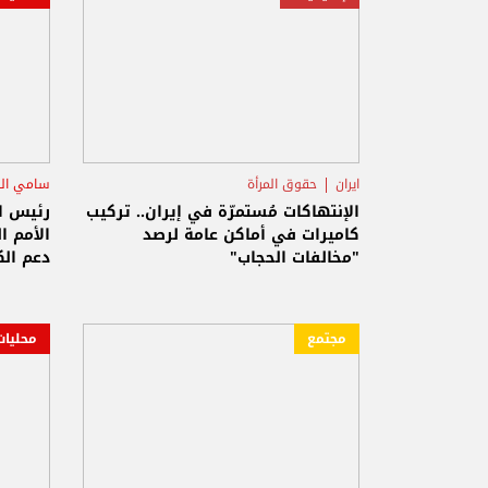
ايران
حقوق المرأة
سامي الج
الإنتهاكات مُستمرّة في إيران.. تركيب
رئيس ا
كاميرات في أماكن عامة لرصد
الأمم ا
"مخالفات الحجاب"
دعم الك
في الان
مجتمع
محليات