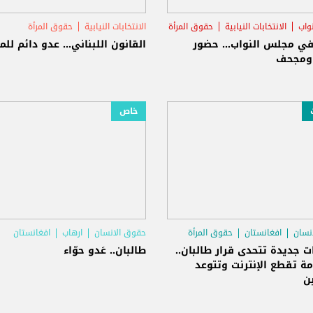
واب
الانتخابات النيابية
حقوق المرأة
الانتخابات النيابية
حقوق المرأة
في مجلس النواب... حضور
القانون اللبناني... عدو دائم للم
ومجحف
خاص
نسان
افغانستان
حقوق المرأة
حقوق الانسان
ارهاب
افغانستان
 جديدة تتحدى قرار طالبان..
طالبان.. عَدو حوّاء
ة تقطع الإنترنت وتتوعد
ن