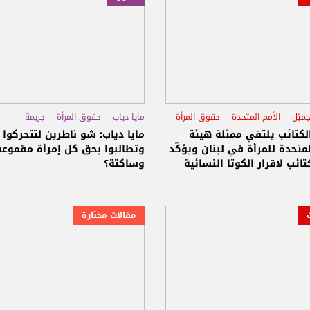
ميّل
الأمم المتحدة
حقوق المرأة
مايا دياب
حقوق المرأة
جريمة
لكتائب يلتقي ممثلة هيئة
مايا دياب: شو ناطرين لتتحركوا
لمتحدة للمرأة في لبنان ويؤكّد
وتطالبوا بحق كل إمرأة مقموعة
تائب لاقرار الكوتا النسائية
وساكتة؟
تخابات البلدية
مقالات مختارة