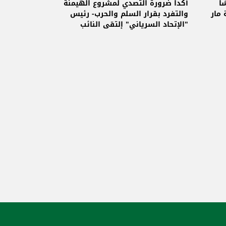
روجيه ابي راشد
ًا
أكدا ضرورة التصدي لمشروع الهيمنة
مار
والتفرد بقرار السلم والحرب- رئيس
"الإتحاد السرياني" إلتقى النائب
حنكش