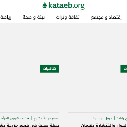
إقتصاد و مجتمع
ثقافة وتراث
بيئة و صحة
رياضة
ات
كتائبيات
ي راشد
جويل بو عبود
قسم مزرعة يشوع
مكتب شؤون المرأة
لخنشارة
روجيه ابي راشد
جوار والخنشارة يقيمان
حملة صحية في قسم مزرعة يش