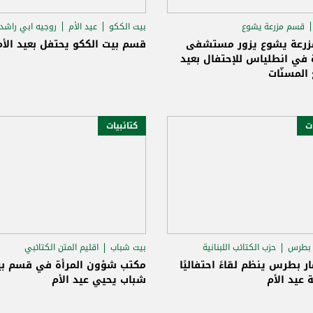
قسم مزرعة يشوع
بيت الككو
عيد الأم
روجيه ابي راشد
كتائب اللبنانية
رعة يشوع يزور مستشفى
قسم بيت الككو يحتفل بعيد الأم
 في انطلياس للإحتفال بعيد
 المسنّات
ات
كتائبيات
 بطرس
حزب الكتائب اللبنانية
بيت شباب
اقليم المتن الكتائبي
 ابي راشد
كارين الجميّل
 بطرس ينظم لقاءً احتفاليًا
مكتب شؤون المرأة في قسم ب
 عيد الأم
شباب يحيي عيد الأم