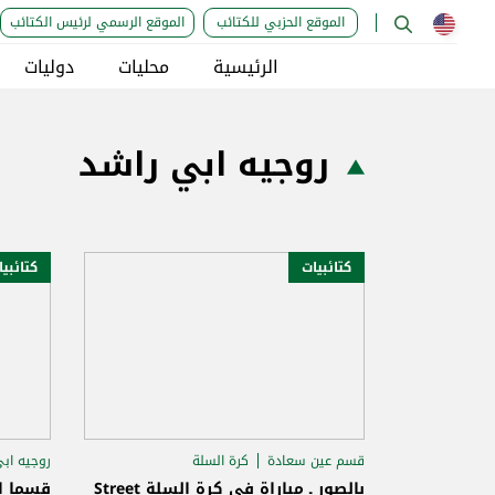
الموقع الحزبي للكتائب
الموقع الرسمي لرئيس الكتائب
الرئيسية
محليات
دوليات
روجيه ابي راشد
كتائبيات
كتائبي
قسم عين سعادة
كرة السلة
روجيه اب
اقليم المتن الكتائبي
قسم ا
بالصور ـ مباراة في كرة السلة Street
قسما ال