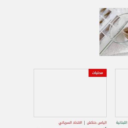
محليات
للبنانية
الياس حنكش
الاتحاد السرياني