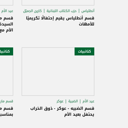
أنطلياس
حزب الكتائب اللبنانية
كارين الجميّل
عيد الأم
حزب ال
قسم أنطلياس يقيم إحتفالًا تكريميًا
قسم مز
للأمهات
السيدة
الأم مع
كتائبيات
كتائبي
عيد الأم
الضبية
عوكر
قسم مار
روجيه
قسم الضبيه - عوكر - ذوق الخراب
قسم مار
يحتفل بعيد الأم
بمناسبة