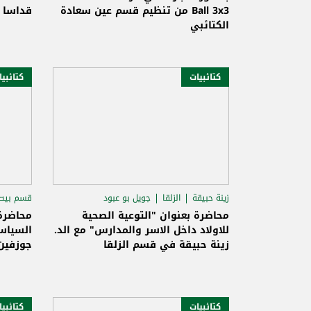
Ball 3x3 من تنظيم قسم عين سعادة
قداسا 
الكتائبي
كتائبيات
كتائبي
زينة حبيقة
الزلقا
جويل بو عبود
قسم بيت
روجيه
محاضرة بعنوان "التوعية الصحية
محاضرة 
للاولاد داخل الاسر والمدارس" مع الد.
السياس
زينة حبيقة في قسم الزلقا
جوزفين
كتائبيات
كتائبي