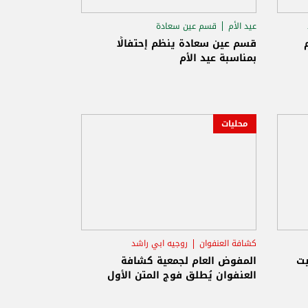
عيد الأم
قسم عين سعادة
حزب الكتائب اللبنانية
قسم عين سعادة ينظم إحتفالًا
بمناسبة عيد الأم
محليات
كشافة العنفوان
روجيه ابي راشد
جورج رستم
يت
المفوض العام لجمعية كشافة
العنفوان يُطلق فوج المتن الأول