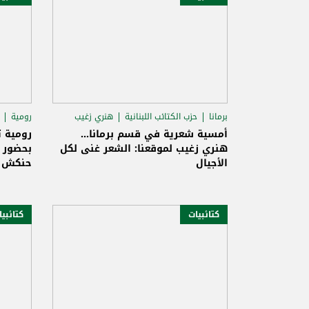
برمانا
حزب الكتائب اللبنانية
هنري زغيب
رومية
أمسية شعرية في قسم برمانا...
رومية 
هنري زغيب لموقعنا: الشعر غنى لكل
بحضور ك
الأجيال
حنكش
كتائبيات
كتائبي