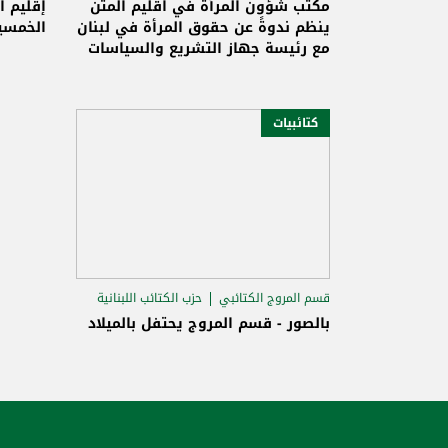
يوم المرأة العالمي
عين ال
مكتب شؤون المرأة في اقليم المتن
إقليم ا
ينظم ندوةً عن حقوق المرأة في لبنان
الخمسين
مع رئيسة جهاز التشريع والسياسات
العامة المحامية لارا سعادة بمناسبة
يوم المرأة العالمي
كتائبيات
قسم المروج الكتائبي
حزب الكتائب اللبنانية
اقليم المتن الكتائبي
بالصور - قسم المروج يحتفل بالميلاد