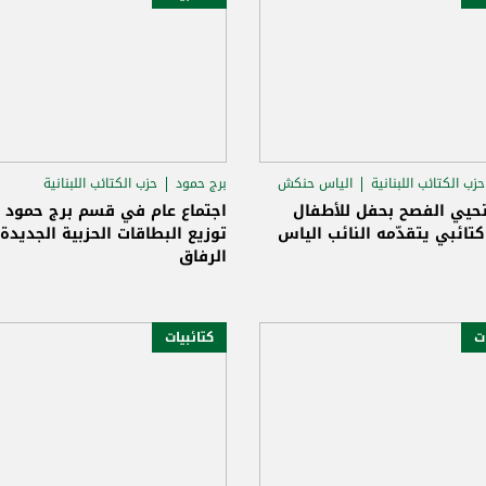
حزب الكتائب اللبنانية
الياس حنكش
برج حمود
حزب الكتائب اللبنانية
روجيه ابي راشد
تحيي الفصح بحفل للأطفال
اجتماع عام في قسم برج حمود ت
تائبي يتقدّمه النائب الياس
توزيع البطاقات الحزبية الجديدة
الرفاق
ات
كتائبيات