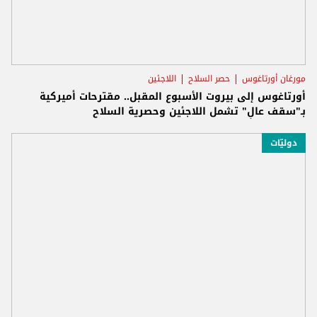
مورغان أورتاغوس
حصر السلاح
اللاجئين
أورتاغوس إلى بيروت الأسبوع المقبل.. مقترحات أميركية
بـ"سقف عالٍ" تشمل اللاجئين وحصرية السلاح
دوليّات