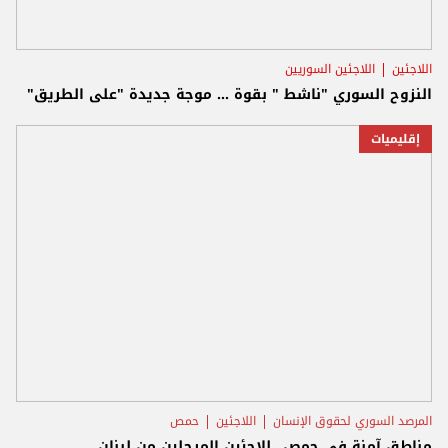
اللاجئين
اللاجئين السوريين
النزوح السوري "ناشط " بقوة ... موجة جديدة "على الطريق"
إقليميات
المرصد السوري لحقوق الإنسان
اللاجئين
حمص
مناطق آمنة في حمص...للاجئين المرحلين من لبنان