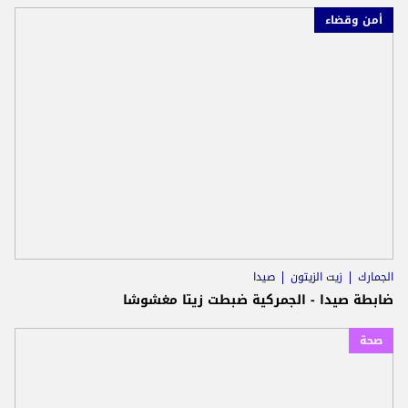
أمن وقضاء
الجمارك
زيت الزيتون
صيدا
ضابطة صيدا - الجمركية ضبطت زيتا مغشوشا
صحة