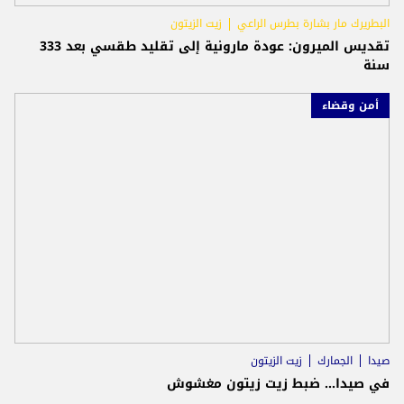
البطريرك مار بشارة بطرس الراعي
زيت الزيتون
تقديس الميرون: عودة مارونية إلى تقليد طقسي بعد 333
سنة
أمن وقضاء
صيدا
الجمارك
زيت الزيتون
في صيدا… ضبط زيت زيتون مغشوش