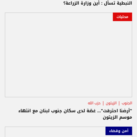
النبطية تسأل : أين وزارة الزراعة؟
محليات
الجنوب
الزيتون
حزب الله
"أرضنا احترقت"... غصّة لدى سكان جنوب لبنان مع انتهاء
موسم الزيتون
أمن وقضاء