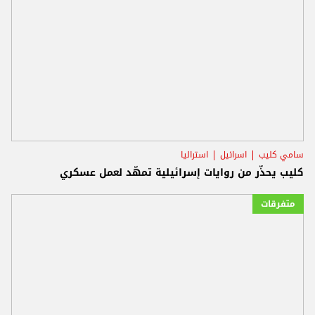
سامي كليب
اسرائيل
استراليا
كليب يحذّر من روايات إسرائيلية تمهّد لعمل عسكري
متفرقات