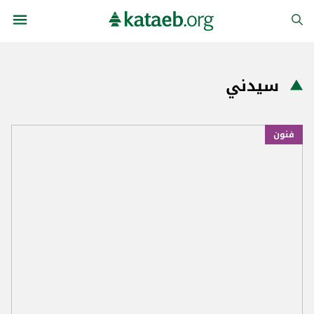
سيدني
فنون