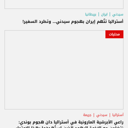
سيدني
ايران
بريطانيا
أستراليا تتّهم إيران بهجوم سيدني... وتطرد السفير!
محليات
أستراليا
سيدني
جريمة
راعي الأبرشية المارونية في أستراليا دان هجوم بوندي: