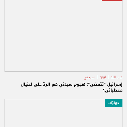
حزب الله
ايران
سيدني
إسرائيل "تتقصّى": هجوم سيدني هو الردّ على اغتيال
طبطبائي؟
دوليّات