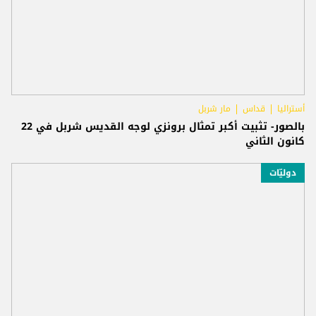
أستراليا
قداس
مار شربل
بالصور- تثبيت أكبر تمثال برونزي لوجه القديس شربل في 22
كانون الثاني
دوليّات