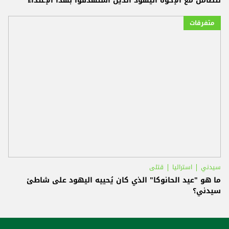
نتضامن مع الإخوة اليهود الذين استُهدفوا بهذا الإعتداء
متفرقات
سيدني
استراليا
قتلى
ما هو "عيد الحانوكا" الذي كان يُحييه اليهود على شاطئ
سيدني؟