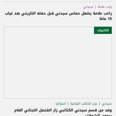
راغب علامة
سيدني
راغب علامة يشعل حماس سيدني قبل حفله التاريخي بعد غياب
15 عامًا
كتائبيات
سيدني
حزب الكتائب اللبنانية
أستراليا
وفد من قسم سيدني الكتائبي زار القنصل اللبناني العام
ريمون الشملاتي