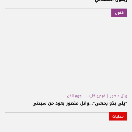
فنون
وائل منصور
فيديو كليب
نجوم الفن
"يلي بدّو يمشي"...وائل منصور يعود من سيدني
محليات