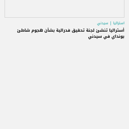
استراليا
سيدني
أستراليا تنشئ لجنة تحقيق فدرالية بشأن هجوم شاطئ
بونداي في سيدني