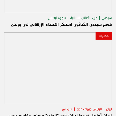
سيدني
حزب الكتائب اللبنانية
هجوم ارهابي
قسم سيدني الكتائبي استنكر الاعتداء الإرهابي في بوندي
محليات
ايران
الرئيس جوزاف عون
سيدني
إيران تُواصل توريط لبنان: دعم "الحزب" مستمر وقاسم يبحث