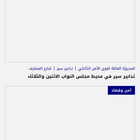
المديريّة العامّة لقوى الأمن الدّاخلي
تدابير سير
شارع المصارف
تدابير سير في محيط مجلس النواب الاثنين والثلاثاء
أمن وقضاء