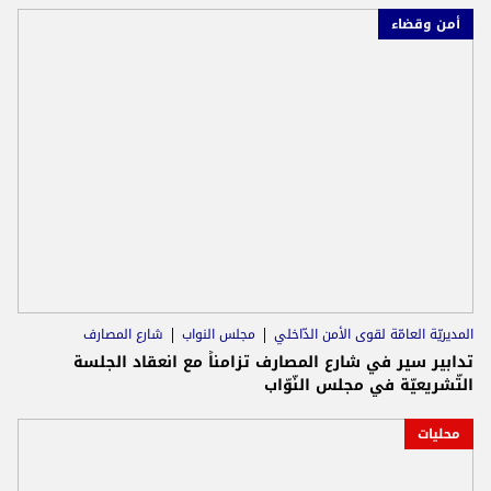
أمن وقضاء
المديريّة العامّة لقوى الأمن الدّاخلي
مجلس النواب
شارع المصارف
تدابير سير في شارع المصارف تزامناً مع انعقاد الجلسة
التّشريعيّة في مجلس النّوّاب
محليات