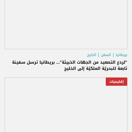
بريطانيا
السفن
الخليج
"لردع التصعيد من الجهات الخبيثة"... بريطانيا ترسل سفينة
تابعة للبحريّة الملكيّة إلى الخليج
إقليميات