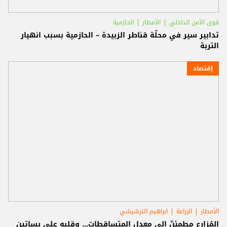
قوى الأمن الداخلي
الأمطار
الحازمية
تدابير سير في محلّة قناطر الزبيدة – الحازمية بسبب انهيار
التربة
إقتصاد
الأمطار
الزراعة
ابراهيم الترشيشي
المُزارع مطمئنّ إلى معدل المتساقطات... وقلبه على بساتين