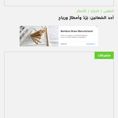
الطقس
الحرارة
الأمطار
أحد الشعانين: بَرْدٌ وأمطارٌ ورياح
متفرقات