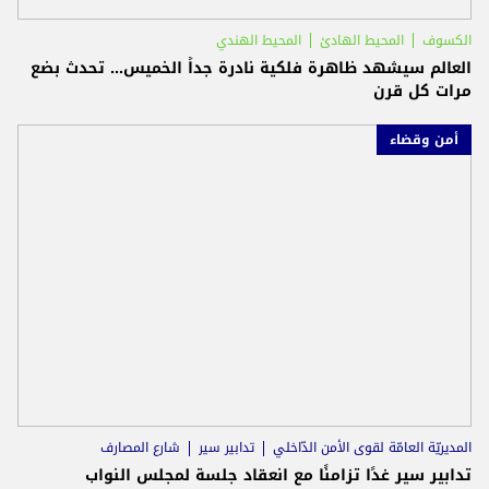
الكسوف
المحيط الهادئ
المحيط الهندي
العالم سيشهد ظاهرة فلكية نادرة جداً الخميس... تحدث بضع
مرات كل قرن
أمن وقضاء
المديريّة العامّة لقوى الأمن الدّاخلي
تدابير سير
شارع المصارف
تدابير سير غدًا تزامنًا مع انعقاد جلسة لمجلس النواب