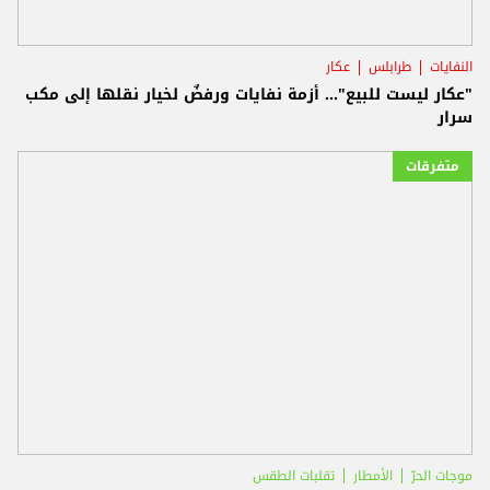
النفايات
طرابلس
عكار
"عكار ليست للبيع"... أزمة نفايات ورفضٌ لخيار نقلها إلى مكب
سرار
متفرقات
موجات الحرّ
الأمطار
تقلبات الطقس