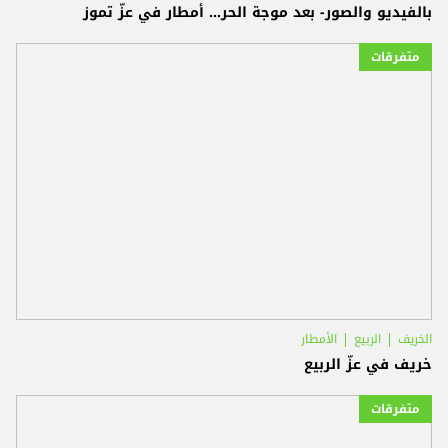
بالفيديو والصور- بعد موجة الحر... أمطار في عزّ تموز
متفرقات
الخريف
الربيع
الأمطار
خريف في عزّ الربيع
متفرقات