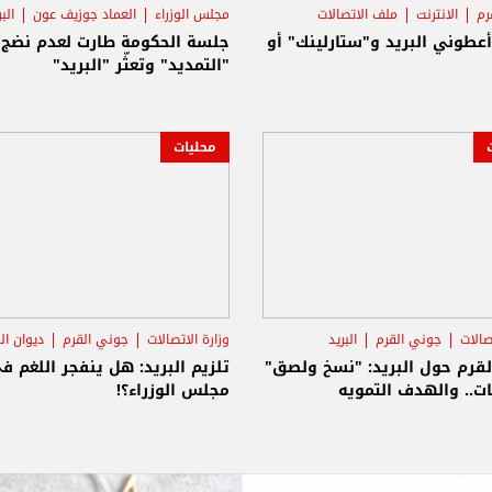
رم
الانترنت
ملف الاتصالات
مجلس الوزراء
العماد جوزيف عون
الب
أعطوني البريد و"ستارلينك" أو
جلسة الحكومة طارت لعدم نضج
"التمديد" وتعثّر "البريد"
محليات
صالات
جوني القرم
البريد
وزارة الاتصالات
جوني القرم
ديوان ال
لقرم حول البريد: "نسخ ولصق"
تلزيم البريد: هل ينفجر اللغم ف
.. والهدف التمويه
مجلس الوزراء؟!