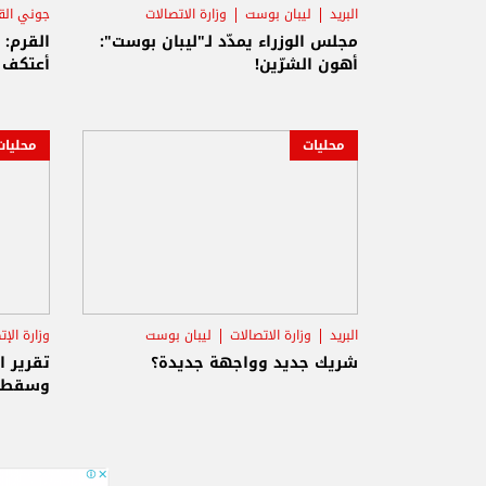
البريد
ليبان بوست
وزارة الاتصالات
جوني الق
مجلس الوزراء يمدّد لـ"ليبان بوست":
القرم: 
أهون الشرّين!
أعتكف
محليات
محليات
البريد
وزارة الاتصالات
ليبان بوست
وزارة الإت
شريك جديد وواجهة جديدة؟
تقرير ا
وسقطات