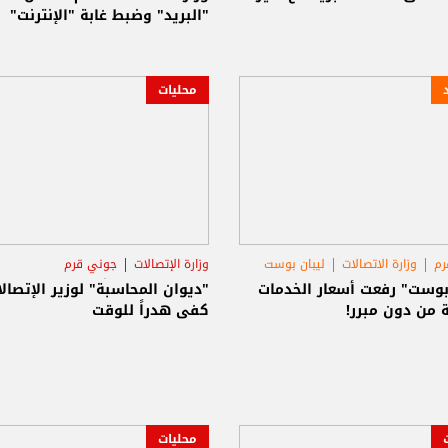
"البريد" وضبط غابة "الإنترنت"
محليات
رم
وزارة الاتصالات
ليبان بوست
وزارة الإتصالات
جوني قرم
حكومة تصريف الأعمال
 بوست" رفعت أسعار الخدمات
"ديوان المحاسبة" لوزير الإتصالا
ة من دون مبرر!
كفى هدراً للوقت
محليات